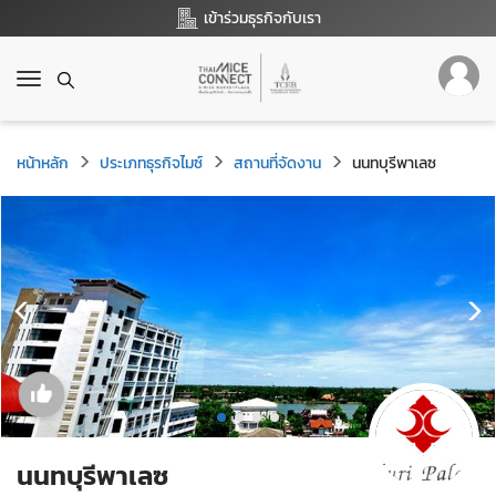
เข้าร่วมธุรกิจกับเรา
T
o
g
g
หน้าหลัก
ประเภทธุรกิจไมซ์
สถานที่จัดงาน
นนทบุรีพาเลซ
l
e
n
a
v
i
g
a
t
i
o
n
นนทบุรีพาเลซ