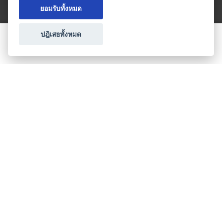
ยอมรับทั้งหมด
ปฎิเสธทั้งหมด
ขอใบเสนอราคา
ประเภทธุรกิจไมซ์
โปรโมชัน & แคมเปญ
ไมซ์อัปเดต
วางแผนการจัดงาน
เข้าร่วมธุรกิจกับเรา
เกี่ยวกับเรา