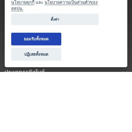
นโยบายคุกกี้
และ
นโยบายความเป็นส่วนตัวของ
สสปน.
ตั้งค่า
ยอมรับทั้งหมด
ปฎิเสธทั้งหมด
ประเภทธุรกิจไมซ์
โปรโมชัน & แคมเปญ
ไมซ์อัปเดต
วางแผนการจัดงาน