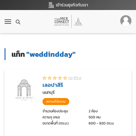
เข้าร่วมธุรกิจกับเรา
T
o
g
g
l
แท็ก
"weddindday"
e
n
a
v
(0 รีวิว)
i
เลอปาสิริ
g
a
นนทบุรี
t
สถานที่จัดงาน
i
o
จำนวนห้องประชุม
2 ห้อง
ความจุ (คน)
500 คน
n
ขนาดพื้นที่ (ตร.ม.)
600 - 820 ตร.ม.