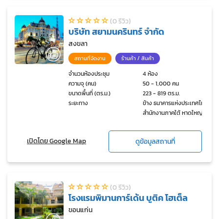
(0 รีวิว)
บริษัท สยามนครินทร์ จำกัด
สงขลา
สถานที่จัดงาน
ร้านค้า / สินค้า
จำนวนห้องประชุม
4 ห้อง
ความจุ (คน)
50 - 1,000 คน
ขนาดพื้นที่ (ตร.ม.)
223 - 819 ตร.ม.
ระยะทาง
ข้าง ธนาคารแห่งประเทศไทย
สำนักงานภาคใต้ หาดใหญ่
จ.สงขลา
เปิดโดย Google Map
ดูข้อมูลสถานที่
(0 รีวิว)
โรงแรมพิมานการ์เด้น บูติค โฮเต็ล
ขอนแก่น