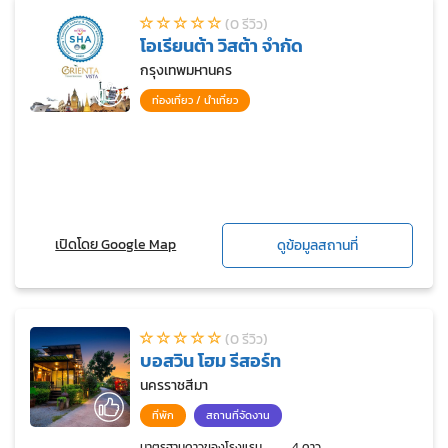
(0 รีวิว)
โอเรียนต้า วิสต้า จำกัด
กรุงเทพมหานคร
ท่องเที่ยว / นำเที่ยว
เปิดโดย Google Map
ดูข้อมูลสถานที่
(0 รีวิว)
บอสวิน โฮม รีสอร์ท
นครราชสีมา
ที่พัก
สถานที่จัดงาน
มาตรฐานดาวของโรงแรม
4 ดาว