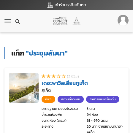
เข้าร่วมธุรกิจกับเรา
T
o
g
g
l
แท็ก
"ประชุมสัมนา"
e
n
a
v
(2 รีวิว)
i
เดอะพาวิลเลี่ยนภูเก็ต
g
a
ภูเก็ต
t
ที่พัก
สถานที่จัดงาน
อาหารและเครื่องดื่ม
i
o
มาตรฐานดาวของโรงแรม
5 ดาว
จำนวนห้องพัก
94 ห้อง
n
ขนาดห้อง (ตร.ม.)
81 - 970 ตร.ม.
ระยะทาง
20 นาที จากสนามนานาชาติ
ภูเก็ต