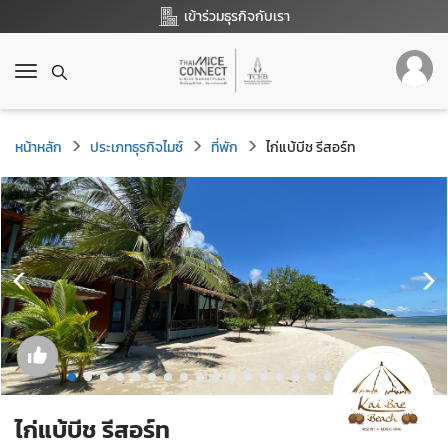
เข้าร่วมธุรกิจกับเรา
T
o
g
g
หน้าหลัก
ประเภทธุรกิจไมซ์
ที่พัก
ไก่แบ้บีช รีสอร์ท
l
e
n
a
v
i
g
a
t
i
o
n
ไก่แบ้บีช รีสอร์ท