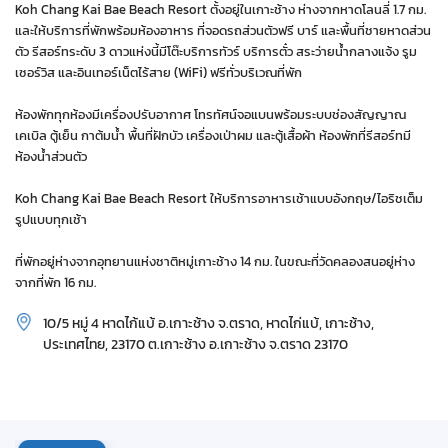
Koh Chang Kai Bae Beach Resort ตั้งอยู่ในเกาะช้าง ห่างจากหาดโลนลี่ 1.7 กม.
และให้บริการที่พักพร้อมห้องอาหาร ที่จอดรถส่วนตัวฟรี บาร์ และพื้นที่ชายหาดส่วน
ตัว รีสอร์ทระดับ 3 ดาวแห่งนี้มีโต๊ะบริการทัวร์ บริการตั๋ว สระว่ายน้ำกลางแจ้ง รูม
เซอร์วิส และอินเทอร์เน็ตไร้สาย (WiFi) ฟรีทั่วบริเวณที่พัก
ห้องพักทุกห้องมีเครื่องปรับอากาศ โทรทัศน์จอแบนพร้อมระบบช่องสัญญาณ
เคเบิล ตู้เย็น กาต้มน้ำ พื้นที่ฝักบัว เครื่องเป่าผม และตู้เสื้อผ้า ห้องพักที่รีสอร์ทมี
ห้องน้ำส่วนตัว
Koh Chang Kai Bae Beach Resort ให้บริการอาหารเช้าแบบอังกฤษ/ไอริชเต็ม
รูปแบบทุกเช้า
ที่พักอยู่ห่างจากอุทยานแห่งชาติหมู่เกาะช้าง 14 กม. ในขณะที่วัดคลองสนอยู่ห่าง
จากที่พัก 16 กม.
10/5 หมู่ 4 หาดไก้แบ้ อ.เกาะช้าง จ.ตราด, หาดไก่แบ้, เกาะช้าง,
ประเทศไทย, 23170 ต.เกาะช้าง อ.เกาะช้าง จ.ตราด 23170