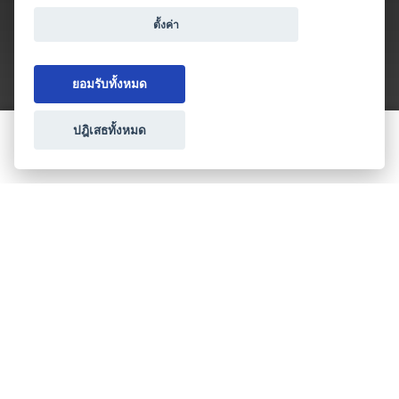
ตั้งค่า
ยอมรับทั้งหมด
ปฎิเสธทั้งหมด
ขอใบเสนอราคา
ประเภทธุรกิจไมซ์
โปรโมชัน & แคมเปญ
ไมซ์อัปเดต
วางแผนการจัดงาน
เข้าร่วมธุรกิจกับเรา