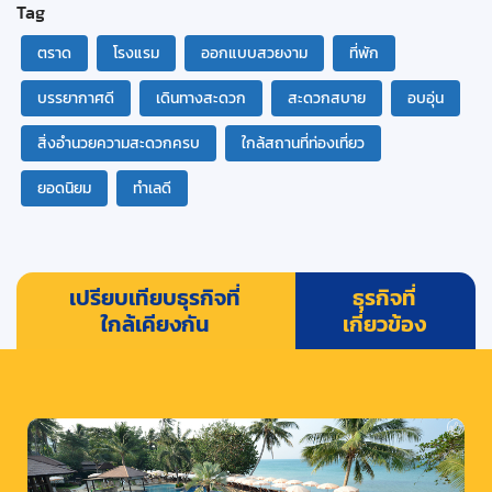
Tag
ตราด
โรงแรม
ออกแบบสวยงาม
ที่พัก
บรรยากาศดี
เดินทางสะดวก
สะดวกสบาย
อบอุ่น
สิ่งอำนวยความสะดวกครบ
ใกล้สถานที่ท่องเที่ยว
ยอดนิยม
ทำเลดี
เปรียบเทียบธุรกิจที่
ธุรกิจที่
ใกล้เคียงกัน
เกี่ยวข้อง