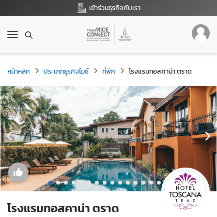
เข้าร่วมธุรกิจกับเรา
T
o
g
g
หน้าหลัก
ประเภทธุรกิจไมซ์
ที่พัก
โรงแรมทอสคาน่า ตราด
l
e
n
a
v
i
g
a
t
i
o
n
โรงแรมทอสคาน่า ตราด