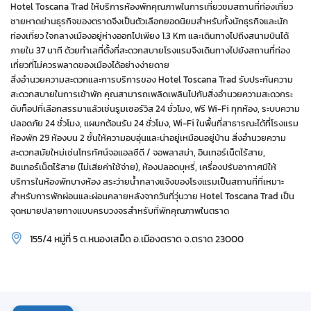
Hotel Toscana Trad ให้บริการห้องพักคุณภาพในการเที่ยวชมสถานที่ท่องเที่ยว
ชายหาดย่านธุรกิจของตราดจึงเป็นตัวเลือกยอดนิยมสำหรับทั้งนักธุรกิจและนัก
ท่องเที่ยว ใจกลางเมืองอยู่ห่างออกไปเพียง 1.3 Km และเดินทางไปถึงสนามบินได้
ภายใน 37 นาที ด้วยทำเลที่ตั้งที่สะดวกสบายโรงแรมจึงเดินทางไปยังสถานที่ท่อง
เที่ยวที่ไม่ควรพลาดของเมืองได้อย่างง่ายดาย
สิ่งอำนวยความสะดวกและการบริการของ Hotel Toscana Trad รับประกันความ
สะดวกสบายในการเข้าพัก คุณสามารถเพลิดเพลินไปกับสิ่งอำนวยความสะดวกระ
ดับท็อปที่เลือกสรรมาแล้วเช่นรูมเซอร์วิส 24 ชั่วโมง, ฟรี Wi-Fi ทุกห้อง, ระบบความ
ปลอดภัย 24 ชั่วโมง, แผนกต้อนรับ 24 ชั่วโมง, Wi-Fi ในพื้นที่สาธารณะได้ที่โรงแรม
ห้องพัก 29 ห้องบน 2 ชั้นให้ความอบอุ่นและน่าอยู่เหมือนอยู่บ้าน สิ่งอำนวยความ
สะดวกสมัยใหม่เช่นโทรทัศน์จอแอลซีดี / จอพลาสม่า, อินเทอร์เน็ตไร้สาย,
อินเทอร์เน็ตไร้สาย (ไม่เสียค่าใช้จ่าย), ห้องปลอดบุหรี่, เครื่องปรับอากาศมีให้
บริการในห้องพักบางห้อง สระว่ายน้ำกลางแจ้งของโรงแรมเป็นสถานที่ที่เหมาะ
สำหรับการพักผ่อนและผ่อนคลายหลังจากวันที่วุ่นวาย Hotel Toscana Trad เป็น
จุดหมายปลายทางแบบครบวงจรสำหรับที่พักคุณภาพในตราด
155/4 หมู่ที่ 5 ต.หนองเสม็ด อ.เมืองตราด จ.ตราด 23000