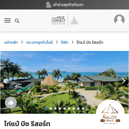
เข้าร่วมธุรกิจกับเรา
T
o
g
g
หน้าหลัก
ประเภทธุรกิจไมซ์
ที่พัก
ไก่แบ้ บีช รีสอร์ท
l
e
n
a
v
i
g
a
t
i
o
n
ไก่แบ้ บีช รีสอร์ท