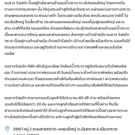
ชมธาร รีสอร์ท ตั้งอยู่ใกล้สะพานข้ามแม่น้ำตราด ทางไปคลองใหญ่ โดยหากเดิน
ทางมาจากกรุงเทพฯ นั้น ให้มุ่งตรงเข้าสู่ตัวจังหวัดตราด จะผ่านแขวงการทางตราด
ผ่านพุทธมณฑลตราด ผ่านมาสด้า วิ่งตรงอย่างเดียวโดย ผ่านโรงแรมตราดซิตี้ วิ่ง
ตรงไปสักครู่ ไปเลี้ยวซ้าย ตรงสามแยกคลองใหญ่ ถนนที่มุ่งสู่คลองใหญ่ และจะ
ผ่าน เทสโก้โลตัส และแมคโคร ผ่านแยกไฟแดง ตรงไปจนถึงสะพานข้ามแม่น้ำตราด
เป็นสะพานขนาดใหญ่ พอลงสะพานชลอรถ สังเกตุทางด้านซ้ายมือ ชมธาร รีสอร์ท
ตราด ตั้งอยุ่ทางด้านซ้ายมือ ด้านหน้ารีสอร์ท มีร้านก๋วยเตี๋ยวเรือบริการ มองเห็นได้
ชัดเจนจากริมถนน และอยู่ติดกับร้านอาหารถ้ามาตราดคอฟฟี่ และสนามไดร์ฟ
กอล์ฟ
ชมธารรีสอร์ท ที่พัก สไตล์ปูนเปลือย ใกล้แม่น้ำตราด อยู่ติดกับสนามไดร์ฟกอล์ฟ
และ ร้านกาแฟ บรรยากาศธรรมชาติ ริมแม่น้ำเหมาะสำหรับการพักผ่อน พร้อมสิ่ง
อำนวยความสะดวก ที่จอดรถสบายใกล้กับห้องพักในราคาย่อมเยา สะดวกสบายใน
การเดินทางไปทะเล และสถานที่ท่องเที่ยวต่างๆ ของเชิญาสัมผัสได้ด้วยตัวคุณเอง
ชมธารรีสอร์ท สามารถรองรับลูกค้าได้ประมาณ 40-45 ท่าน พร้อมที่จอดรถ
รองรับได้ไม่น้อยกว่า 20 คัน และหากลูกค้าต้องการใช้สถานที่ปิ้งย่าง กินดื่ม
สามารถแจ้งก่อนล่วงหน้าได้ สำหรับลูกค้าครอบครัวที่ต้องการปิ้งย่างอาหารทะเล
ทางรีสอร์ทมีเตาปิ้งย่างไว้บริการ แต่ทางลูกค้าผู้เข้าพักต้องเตรียมถ่านมาเอง
299/1 หมู่ 2 ถนนสายตราด-คลองใหญ่ ต.เนินทราย อ.เมืองตราด