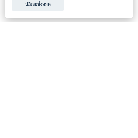
ปฎิเสธทั้งหมด
ขอใบเสนอราคา
ประเภทธุรกิจไมซ์
โปรโมชัน & แคมเปญ
ไมซ์อัปเดต
วางแผนการจัดงาน
เข้าร่วมธุรกิจกับเรา
เกี่ยวกับเรา
ติดต่อ