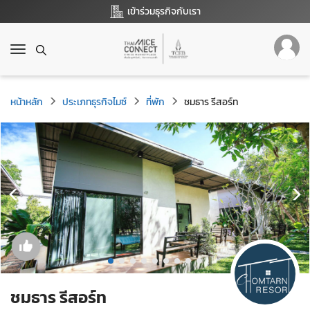
เข้าร่วมธุรกิจกับเรา
T
o
g
g
หน้าหลัก
ประเภทธุรกิจไมซ์
ที่พัก
ชมธาร รีสอร์ท
l
e
n
a
v
i
g
a
t
i
o
n
ชมธาร รีสอร์ท