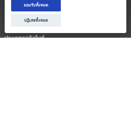
ยอมรับทั้งหมด
ปฎิเสธทั้งหมด
ประเภทธุรกิจไมซ์
โปรโมชัน & แคมเปญ
ไมซ์อัปเดต
วางแผนการจัดงาน
เข้าร่วมธุรกิจกับเรา
เกี่ยวกับเรา