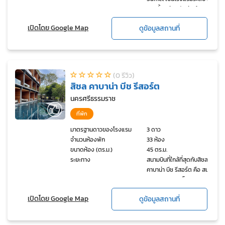
ดาวตั้งอยู่ติดกับอ่าวน้อยหน่า
มีโต๊ะทัวร์ และ ร้านอาหาร
เปิดโดย Google Map
ดูข้อมูลสถานที่
โรงแรมอยู่ห่างจากท่าเรือศรี
บ้านเพ ? 6 กม. และห่างจาก
ผับซิลเวอร์แซนด์ 3.2 กม.
(0 รีวิว)
สิชล คาบาน่า บีช รีสอร์ต
นครศรีธรรมราช
ที่พัก
มาตรฐานดาวของโรงแรม
3 ดาว
จำนวนห้องพัก
33 ห้อง
ขนาดห้อง (ตร.ม.)
45 ตร.ม.
ระยะทาง
สนามบินที่ใกล้ที่สุดกับสิชล
คาบาน่า บีช รีสอร์ต คือ สนาม
บินนานาชาติภูเก็ต (HKT) ที่
ตั้งอยู่ห่างจากสิชล ประมาณ
เปิดโดย Google Map
ดูข้อมูลสถานที่
80 กิโลเมตร