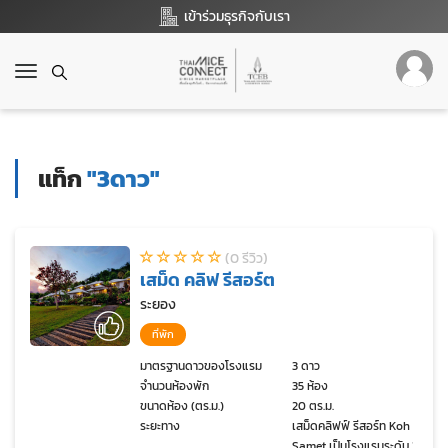
เข้าร่วมธุรกิจกับเรา
T
o
g
g
l
แท็ก
"3ดาว"
e
n
a
v
(0 รีวิว)
i
เสม็ด คลิฟ รีสอร์ต
g
a
ระยอง
t
ที่พัก
i
o
มาตรฐานดาวของโรงแรม
3 ดาว
จำนวนห้องพัก
35 ห้อง
n
ขนาดห้อง (ตร.ม.)
20 ตร.ม.
ระยะทาง
เสม็ดคลิฟฟ์ รีสอร์ท Koh
Samet เป็นโรงแรมระดับ 3