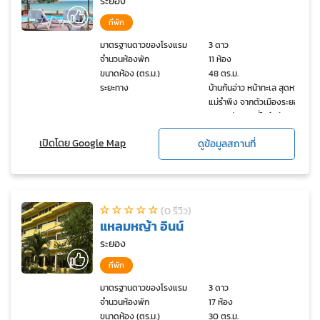
ระยอง
ที่พัก
มาตรฐานดาวของโรงแรม
3 ดาว
จำนวนห้องพัก
11 ห้อง
ขนาดห้อง (ตร.ม.)
48 ตร.ม.
ระยะทาง
บ้านก้นอ่าว หน้าทะเล สุดหาด
แม่รำพึง จากตัวเมืองระยอง
20 นาที สถานที่ใกล้เคียง
ตลาดบ้านเพ ท่าเรือไปเกาะ
เปิดโดย Google Map
ดูข้อมูลสถานที่
เสม็ด BigC พิพิธภัณธภัณฑ์
สัตว์น้ำ aquarium
(0 รีวิว)
แหลมหญ้า อินน์
ระยอง
ที่พัก
มาตรฐานดาวของโรงแรม
3 ดาว
จำนวนห้องพัก
17 ห้อง
ขนาดห้อง (ตร.ม.)
30 ตร.ม.