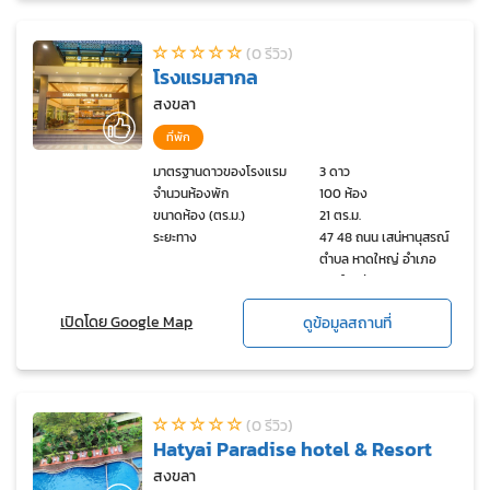
(0 รีวิว)
โรงแรมสากล
สงขลา
ที่พัก
มาตรฐานดาวของโรงแรม
3 ดาว
จำนวนห้องพัก
100 ห้อง
ขนาดห้อง (ตร.ม.)
21 ตร.ม.
ระยะทาง
47 48 ถนน เสน่หานุสรณ์
ตำบล หาดใหญ่ อำเภอ
หาดใหญ่ สงขลา 90110
เปิดโดย Google Map
ดูข้อมูลสถานที่
(0 รีวิว)
Hatyai Paradise hotel & Resort
สงขลา