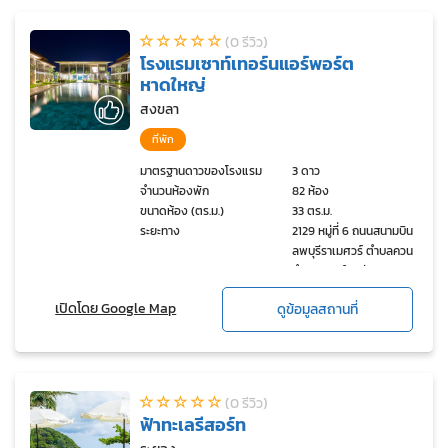
(0 รีวิว)
โรงแรมเซาท์เทอร์นแอร์พอร์ต
หาดใหญ่
สงขลา
ที่พัก
มาตรฐานดาวของโรงแรม
3 ดาว
จำนวนห้องพัก
82 ห้อง
ขนาดห้อง (ตร.ม.)
33 ตร.ม.
ระยะทาง
2129 หมู่ที่ 6 ถนนสนามบิน-
ลพบุรีราเมศวร์ ตำบลควนลัง
อำเภอหาดใหญ่ จ.สงขลา
90110
เปิดโดย Google Map
ดูข้อมูลสถานที่
(0 รีวิว)
ฟ้าทะเลรีสอร์ท