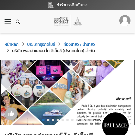
เข้าร่วมธุรกิจกับเรา
T
o
g
g
หน้าหลัก
ประเภทธุรกิจไมซ์
ท่องเที่ยว / นำเที่ยว
l
บริษัท พอลล่าแอนด์ โค ดีเอ็มซี (ประเทศไทย) จำกัด
e
n
a
v
i
g
a
t
i
o
n