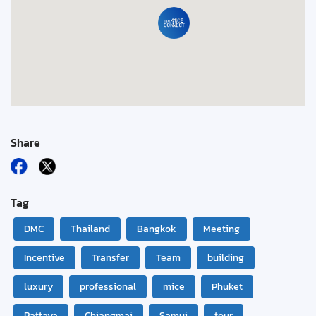
Share
Tag
DMC
Thailand
Bangkok
Meeting
Incentive
Transfer
Team
building
luxury
professional
mice
Phuket
Pattaya
Chiangmai
Samui
tour