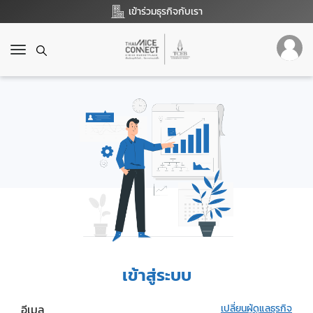
เข้าร่วมธุรกิจกับเรา
T
o
g
g
l
e
n
a
v
i
g
a
t
i
o
เข้าสู่ระบบ
n
อีเมล
เปลี่ยนผู้ดูแลธุรกิจ