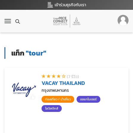
เข้าร่วมธุรกิจกับเรา
T
o
g
g
l
แท็ก
"tour"
e
n
a
v
(7 รีวิว)
i
VACAY THAILAND
g
a
กรุงเทพมหานคร
t
ท่องเที่ยว / นำเที่ยว
ออแกไนเซอร์
i
o
โลจิสติกส์
n