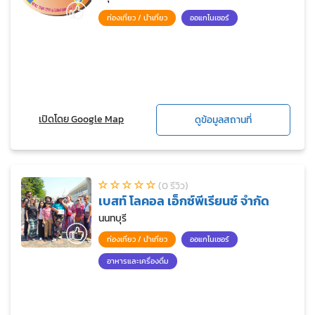
ท่องเที่ยว / นำเที่ยว
ออแกไนเซอร์
เปิดโดย Google Map
ดูข้อมูลสถานที่
(0 รีวิว)
เบสท์ โลคอล เอ็กซ์พีเรียนซ์ จำกัด
นนทบุรี
ท่องเที่ยว / นำเที่ยว
ออแกไนเซอร์
อาหารและเครื่องดื่ม