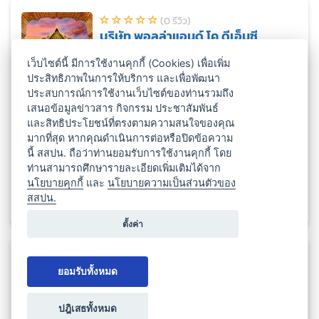
(0 รีวิว)
บริษัท พอลล่าแอนด์ โค ดีเอ็มซี
(ประเทศไทย) จำกัด
เว็บไซต์นี้ มีการใช้งานคุกกี้ (Cookies) เพื่อเพิ่ม
กรุงเทพมหานคร
ประสิทธิภาพในการให้บริการ และเพื่อพัฒนา
ท่องเที่ยว / นำเที่ยว
ออแกไนเซอร์
ประสบการณ์การใช้งานเว็บไซต์ของท่านรวมถึง
เสนอข้อมูลข่าวสาร กิจกรรม ประชาสัมพันธ์
และสิทธิประโยชน์ที่ตรงตามความสนใจของคุณ
มากที่สุด หากคุณดำเนินการต่อหรือปิดข้อความ
นี้ สสปน. ถือว่าท่านยอมรับการใช้งานคุกกี้ โดย
ท่านสามารถศึกษารายละเอียดเพิ่มเติมได้จาก
นโยบายคุกกี้
และ
นโยบายความเป็นส่วนตัวของ
เปิดโดย Google Map
ดูข้อมูลสถานที่
สสปน.
ตั้งค่า
(0 รีวิว)
บริษัท มาลัยสยามทัวร์ จำกัด
ยอมรับทั้งหมด
กรุงเทพมหานคร
ปฎิเสธทั้งหมด
ออแกไนเซอร์
ท่องเที่ยว / นำเที่ยว