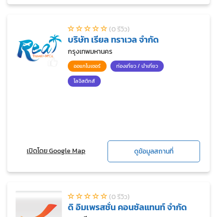
(0 รีวิว)
บริษัท เรียล ทราเวล จำกัด
กรุงเทพมหานคร
ออแกไนเซอร์
ท่องเที่ยว / นำเที่ยว
โลจิสติกส์
เปิดโดย Google Map
ดูข้อมูลสถานที่
(0 รีวิว)
ดิ อิมเพรสชั่น คอนซัลแทนท์ จำกัด