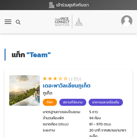
เข้าร่วมธุรกิจกับเรา
T
o
g
g
l
แท็ก
"Team"
e
n
a
v
(2 รีวิว)
i
เดอะพาวิลเลี่ยนภูเก็ต
g
a
ภูเก็ต
t
ที่พัก
สถานที่จัดงาน
อาหารและเครื่องดื่ม
i
o
มาตรฐานดาวของโรงแรม
5 ดาว
จำนวนห้องพัก
94 ห้อง
n
ขนาดห้อง (ตร.ม.)
81 - 970 ตร.ม.
ระยะทาง
20 นาที จากสนามนานาชาติ
ภูเก็ต