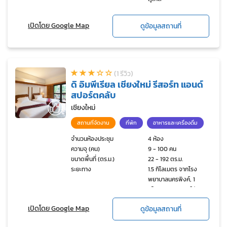
เปิดโดย Google Map
ดูข้อมูลสถานที่
(1 รีวิว)
ดิ อิมพีเรียล เชียงใหม่ รีสอร์ท แอนด์
สปอร์ตคลับ
เชียงใหม่
สถานที่จัดงาน
ที่พัก
อาหารและเครื่องดื่ม
จำนวนห้องประชุม
4 ห้อง
ความจุ (คน)
9 - 100 คน
ขนาดพื้นที่ (ตร.ม.)
22 - 192 ตร.ม.
ระยะทาง
1.5 กิโลเมตร จากโรง
พยาบาลนครพิงค์, 1
กิโลเมตร จากศูนย์พัฒนา
ฝีมือแรงงานจังหวัด
เปิดโดย Google Map
ดูข้อมูลสถานที่
เชียงใหม่, 13 กิโลเมตร จาก
ตัวเมืองเชียงใหม่