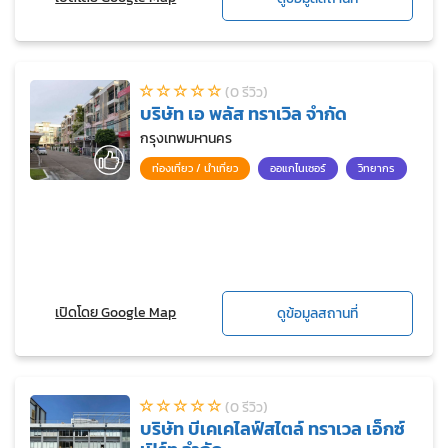
(0 รีวิว)
บริษัท เอ พลัส ทราเวิล จำกัด
กรุงเทพมหานคร
ท่องเที่ยว / นำเที่ยว
ออแกไนเซอร์
วิทยากร
เปิดโดย Google Map
ดูข้อมูลสถานที่
(0 รีวิว)
บริษัท บีเคเคไลฟ์สไตล์ ทราเวล เอ็กซ์