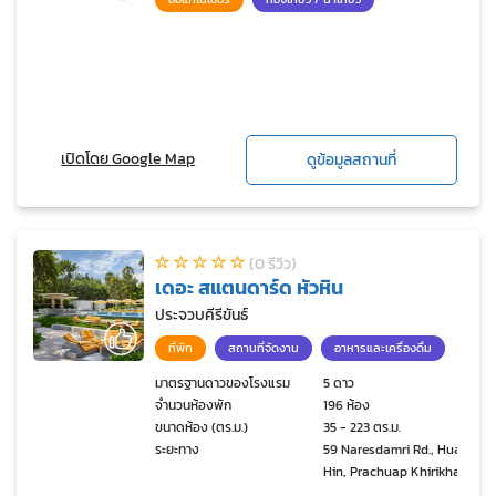
เปิดโดย Google Map
ดูข้อมูลสถานที่
(0 รีวิว)
เดอะ สแตนดาร์ด หัวหิน
ประจวบคีรีขันธ์
ที่พัก
สถานที่จัดงาน
อาหารและเครื่องดื่ม
มาตรฐานดาวของโรงแรม
5 ดาว
จำนวนห้องพัก
196 ห้อง
ขนาดห้อง (ตร.ม.)
35 - 223 ตร.ม.
ระยะทาง
59 Naresdamri Rd., Hua
Hin, Prachuap Khirikhan
77110