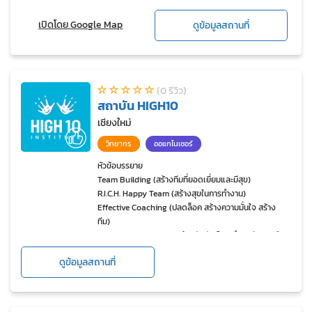
เปิดโดย Google Map
ดูข้อมูลสถานที่
(0 รีวิว)
สถาบัน HIGH10
เชียงใหม่
วิทยากร
ออแกไนเซอร์
หัวข้อบรรยาย
Team Building (สร้างทีมที่ยอดเยี่ยมและมีสุข)
R.I.C.H. Happy Team (สร้างสุขในการทำงาน)
Effective Coaching (ปลดล็อค สร้างความมั่นใจ สร้าง
ทีม)
Advanced Coaching (สร้างสัมพันธ์และนำพาทีมแบบมือ
อาขีพ)
ดูข้อมูลสถานที่
Goal Achievement (สร้างเป้าหมายทุกคนในองค์กรไปสู่
เป้าใหญ่ขององค์กร)
Neuro-linguistic Programing (NLP) (ศาสตร์ระดับโลก
ในการพัฒนาตนเอง)