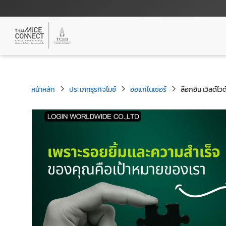
หน้าหลัก
ประเภทธุรกิจไมซ์
ออแกไนเซอร์
ล๊อกอิน เวิลด์ไวด