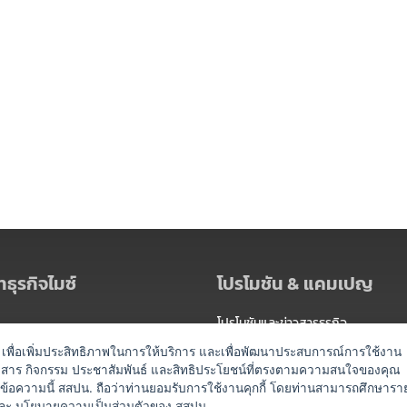
ธุรกิจไมซ์
โปรโมชัน & แคมเปญ
โปรโมชันและข่าวสารธุรกิจ
ัดงาน
แพ็กเกจ
es) เพื่อเพิ่มประสิทธิภาพในการให้บริการ และเพื่อพัฒนาประสบการณ์การใช้งาน
าวสาร กิจกรรม ประชาสัมพันธ์ และสิทธิประโยชน์ที่ตรงตามความสนใจของคุณ
 / นำเที่ยว
แคมเปญ
ดข้อความนี้ สสปน. ถือว่าท่านยอมรับการใช้งานคุกกี้ โดยท่านสามารถศึกษารา
ละ
นโยบายความเป็นส่วนตัวของ สสปน.