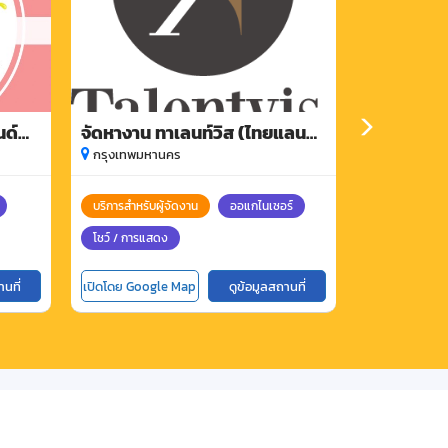
นด์
จัดหางาน ทาเลนท์วิส (ไทยแลนด์)
อินเด็กซ์ ค
จำกัด
(มหาชน)
กรุงเทพมหานคร
กรุงเทพมหา
บริการสำหรับผู้จัดงาน
ออแกไนเซอร์
ออแกไนเซอร์
โชว์ / การแสดง
ธุรกิจบริการอื่
านที่
เปิดโดย Google Map
ดูข้อมูลสถานที่
เปิดโดย Goog