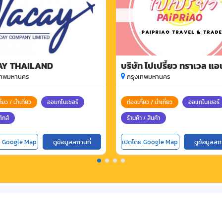
AY THAILAND
บริษัท ไปเปรี้ยว ทราเวล แอ
เทรด จำกัด
เทพมหานคร
กรุงเทพมหานคร
ี่ยว / นำเที่ยว
ออแกไนเซอร์
ท่องเที่ยว / นำเที่ยว
ออแกไนเซอร์
ิกส์
ร้านค้า / สินค้า
ย Google Map
ดูข้อมูลสถานที่
เปิดโดย Google Map
ดูข้อมูลสถ