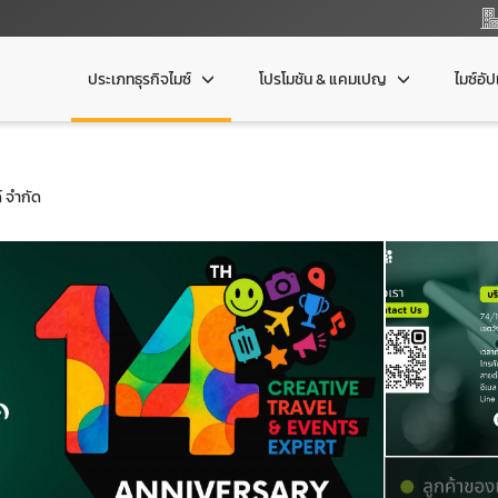
ประเภทธุรกิจไมซ์
โปรโมชัน & แคมเปญ
ไมซ์อั
์ จำกัด