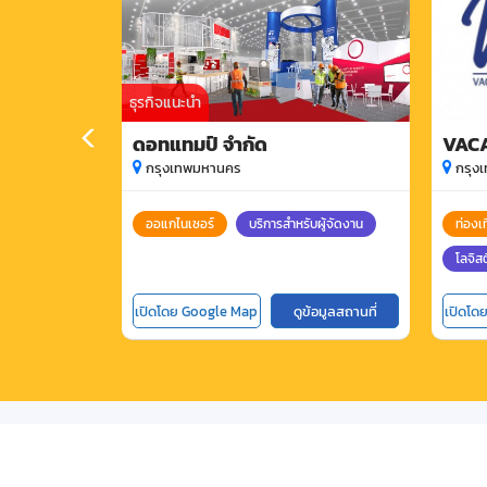
ธุรกิจแนะนำ
ดอทแทมป์ จำกัด
VAC
กรุงเทพมหานคร
กรุง
ออแกไนเซอร์
บริการสำหรับผู้จัดงาน
ท่องเท
โลจิสต
เปิดโดย Google Map
ดูข้อมูลสถานที่
เปิดโด