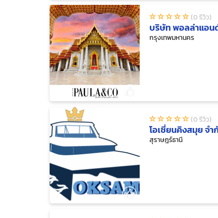
(0 รีวิว)
บริษัท พอลล่าแอนด์
กรุงเทพมหานคร
(0 รีวิว)
โอเชี่ยนคิงสมุย จำก
สุราษฎร์ธานี