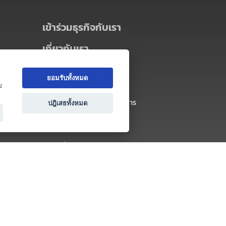
เข้าร่วมธุรกิจกับเรา
เกี่ยวกับเรา
เกี่ยวกับ Thai MICE Connect
ยอมรับทั้งหมด
นโยบายความเป็นส่วนตัว
ย
ข้อตกลง และเงื่อนไขการใช้บริการ
ปฎิเสธทั้งหมด
ติดต่อ
คำถามที่พบบ่อย
ติดต่อเรา