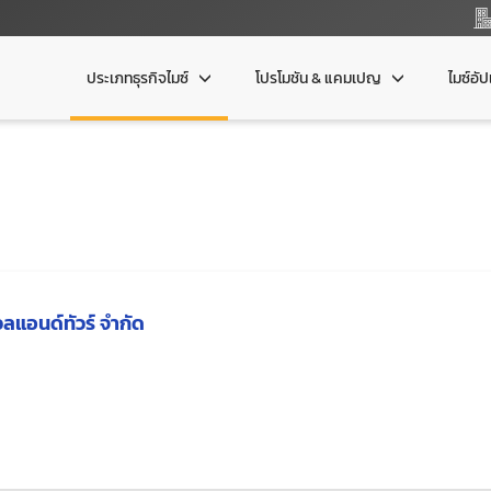
ประเภทธุรกิจไมซ์
โปรโมชัน & แคมเปญ
ไมซ์อั
ลแอนด์ทัวร์ จำกัด