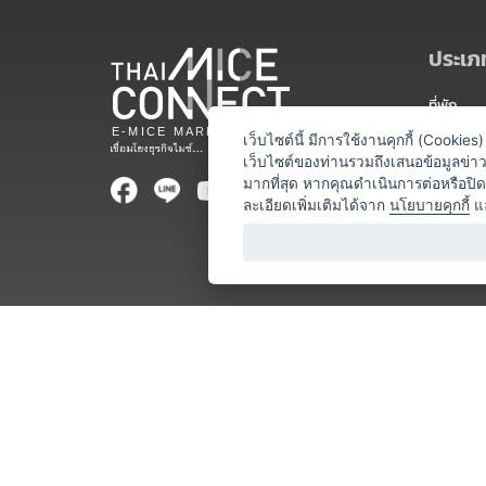
ประเภท
ที่พัก
สถานที่จ
เว็บไซต์นี้ มีการใช้งานคุกกี้ (Cooki
เว็บไซต์ของท่านรวมถึงเสนอข้อมูลข่
ท่องเที่ยว
มากที่สุด หากคุณดำเนินการต่อหรือปิ
ละเอียดเพิ่มเติมได้จาก
นโยบายคุกกี้
แ
ออแกไนเซ
อาหารและเ
บริการสำ
วิทยากร
หน่วยงานท
โชว์ / ก
ร้านค้า / 
โลจิสติกส