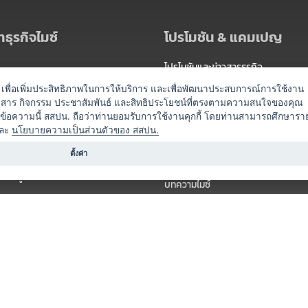
ธุรกิจไมซ์
โปรโมชัน & แคมเปญ
โปรโมชันและข่าวสารธุรกิจ
ัดงาน
แพ็กเกจ
es) เพื่อเพิ่มประสิทธิภาพในการให้บริการ และเพื่อพัฒนาประสบการณ์การใช้งาน
าวสาร กิจกรรม ประชาสัมพันธ์ และสิทธิประโยชน์ที่ตรงตามความสนใจของคุณ
 / นำเที่ยว
แคมเปญ
ดข้อความนี้ สสปน. ถือว่าท่านยอมรับการใช้งานคุกกี้ โดยท่านสามารถศึกษารา
ไมซ์อัปเดต
ละ
นโยบายความเป็นส่วนตัวของ สสปน.
อร์
ครื่องดื่ม
ตั้งค่า
ข่าวสารจากเรา
หรับผู้จัดงาน
บทความไมซ์
องค์ความรู้ไมซ์
ี่เกี่ยวข้อง (ภาครัฐ/สมาคม)
วิดีโอไมซ์
ารแสดง
กิจกรรมจากพันธมิตร
สินค้า
วางแผนการจัดงาน
์