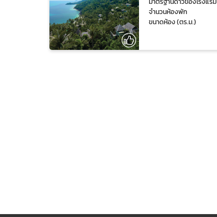
มาตรฐานดาวของโรงแรม
จำนวนห้องพัก
ขนาดห้อง (ตร.ม.)