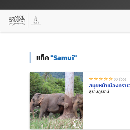
แท็ก
"Samui"
(0 รีวิว)
สมุยหน้าเมืองทราเว
สุราษฎร์ธานี