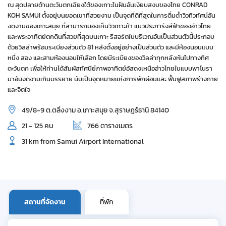
ณ สุดปลายด้านตะวันตกเฉียงใต้ของเกาะในฝันอันเงียบสงบของไทย CONRAD
KOH SAMUI ตั้งอยู่บนยอดเขาที่สวยงาม เป็นจุดที่ดีที่สุดในการดื่มด่ำวิวทิวทัศน์อัน
งดงามของเกาะสมุย ที่สามารถมองเห็นวิวเกาะห้า แนวประการังสีฟ้าของอ่าวไทย
และพระอาทิตย์ตกดินที่สวยที่สุดบนเกาะ รีสอร์ตในบริเวณอันเป็นส่วนตัวนี้ประกอบ
ด้วยวิลล่าพร้อมระเบียงส่วนตัว 81 หลังตั้งอยู่อย่างเป็นส่วนตัว และมีห้องนอนแบบ
หนึ่ง สอง และสามห้องนอนให้เลือก โดยมีระเบียงของวิลล่าทุกหลังหันไปทางทิศ
ตะวันตก เพื่อให้ท่านได้สัมผัสทัศนีย์ภาพอาทิตย์อัสดงเหนืออ่าวไทยในแบบพาโนรา
มาอันงดงามเกินบรรยาย นับเป็นจุดหมายแห่งการพักผ่อนและ ฟื้นฟูสภาพร่างกาย
และจิตใจ
49/8-9 ต.ตลิ่งงาม อ.เกาะสมุย จ.สุราษฎร์ธานี 84140
21 - 125 คน
766 ตารางเมตร
31 km from Samui Airport International
สถานที่จัดงาน
ที่พัก