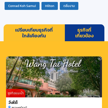
Conrad Koh Samui
Hilton
ตลิ่งงาม
เปรียบเทียบธุรกิจที่
ธุรกิจที่
ใกล้เคียงกัน
เกี่ยวข้อง
ธุรกิจแนะนำ
วังใต้
สุราษฎร์ธานี