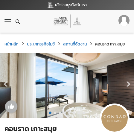
เข้าร่วมธุรกิจกับเรา
T
o
g
g
หน้าหลัก
ประเภทธุรกิจไมซ์
สถานที่จัดงาน
คอนราด เกาะสมุย
l
e
n
a
v
i
g
a
t
i
o
n
คอนราด เกาะสมุย