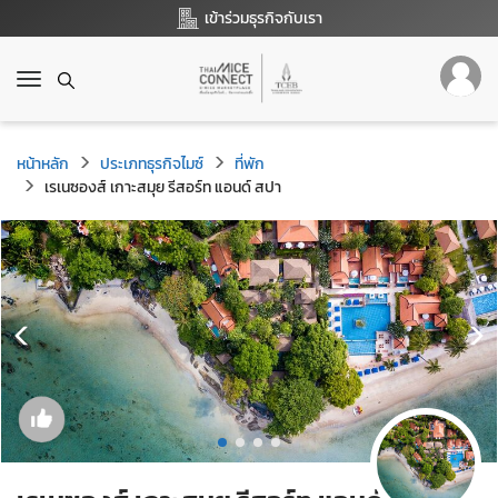
เข้าร่วมธุรกิจกับเรา
T
o
g
g
หน้าหลัก
ประเภทธุรกิจไมซ์
ที่พัก
l
เรเนซองส์ เกาะสมุย รีสอร์ท แอนด์ สปา
e
n
a
v
i
g
a
t
i
o
n