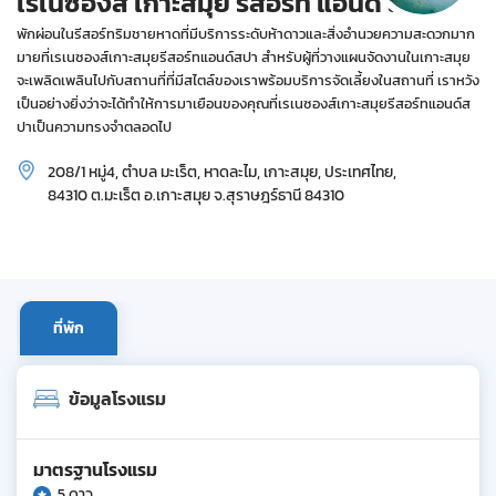
เรเนซองส์ เกาะสมุย รีสอร์ท แอนด์ สปา
พักผ่อนในรีสอร์ทริมชายหาดที่มีบริการระดับห้าดาวและสิ่งอำนวยความสะดวกมาก
มายที่เรเนซองส์เกาะสมุยรีสอร์ทแอนด์สปา สำหรับผู้ที่วางแผนจัดงานในเกาะสมุย
จะเพลิดเพลินไปกับสถานที่ที่มีสไตล์ของเราพร้อมบริการจัดเลี้ยงในสถานที่ เราหวัง
เป็นอย่างยิ่งว่าจะได้ทำให้การมาเยือนของคุณที่เรเนซองส์เกาะสมุยรีสอร์ทแอนด์ส
ปาเป็นความทรงจำตลอดไป
208/1 หมู่4, ตำบล มะเร็ต, หาดละไม, เกาะสมุย, ประเทศไทย,
84310 ต.มะเร็ต อ.เกาะสมุย จ.สุราษฎร์ธานี 84310
ที่พัก
ข้อมูลโรงแรม
มาตรฐานโรงแรม
5 ดาว