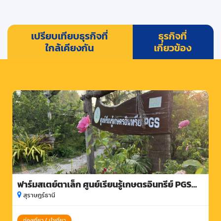
เปรียบเทียบธุรกิจที่
ธุรกิจที่
ใกล้เคียงกัน
เกี่ยวข้อง
ฟาร์มสเตย์ตาเล็ก ศูนย์เรียนรู้เกษตรอินทรีย์ PGS
พลายวาส
สุราษฎร์ธานี
ท่องเที่ยว / นำเที่ยว