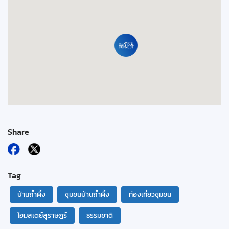
Share
Tag
บ้านถ้ำผึ้ง
ชุมชนบ้านถ้ำผึ้ง
ท่องเที่ยวชุมชน
โฮมสเตย์สุราษฎร์
ธรรมชาติ