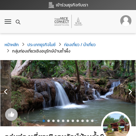
เข้าร่วมธุรกิจกับเรา
T
o
g
g
หน้าหลัก
ประเภทธุรกิจไมซ์
ท่องเที่ยว / นำเที่ยว
l
กลุ่มท่องเที่ยวเชิงอนุรักษ์บ้านถ้ำผึ้ง
e
n
a
v
i
g
a
t
i
o
n