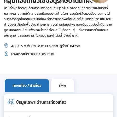
กลุ่มท่องเที่ยวเชิงอนุรักษ์บ้านถ้ำผึ้ง
บ้านถ้ำผึ้ง โดดเด่นด้วยธรรมชาติอุดมสมบูรณ์และกิจกรรมท่องเที่ยวเชิงนิเวศที่
หลากหลาย ภายใต้ความร่วมมือของชาวบ้านในการอนุรักษ์สิ่งแวดล้อม จนเคยได้
รับรางวัลลูกโลกสีเขียว นักท่องเที่ยวสามารถพักโฮมสเตย์ สัมผัสวิถีชีวิต เช่น เดิน
ป่าชุมชน เก็บผักพื้นบ้าน ทำอาหาร ลองทำสบู่สมุนไพร และเยี่ยมชมบ่อน้ำดันทราย
ดูด นอกจากนี้ยังมีแพ็กเกจนำเที่ยวโดยคนในท้องถิ่นสู่แหล่งธรรมชาติใกล้เคียง
เช่น อุทยานธรรมเขานาในหลวง และป่าต้นน้ำบ้านน้ำราด
486 ม.5 ต.ต้นยวน อ.พนม จ.สุราษฎร์ธานี 84250
ห่างจากเขื่อนรัชชประภา 35 กม.
ท่องเที่ยว / นำเที่ยว
ที่พัก
ข้อมูลเฉพาะด้านการท่องเที่ยว