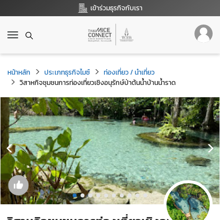
เข้าร่วมธุรกิจกับเรา
T
o
g
g
หน้าหลัก
ประเภทธุรกิจไมซ์
ท่องเที่ยว / นำเที่ยว
l
วิสาหกิจชุมชนการท่องเที่ยวเชิงอนุรักษ์ป่าต้นน้ำบ้านน้ำราด
e
n
a
v
i
g
a
t
i
o
n