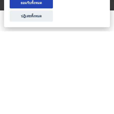
ยอมรับทั้งหมด
ปฎิเสธทั้งหมด
ขอใบเสนอราคา
ประเภทธุรกิจไมซ์
โปรโมชัน & แคมเปญ
ไมซ์อัปเดต
วางแผนการจัดงาน
เข้าร่วมธุรกิจกับเรา
เกี่ยวกับเรา
ติดต่อ