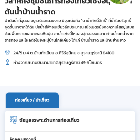
วิสาหกิจชุมชนการท่องเที่ยวเชิงอนุรักษ์ป่า
ต้นน้ำบ้านน้ำราด
ป่าต้นน้ำที่อุดมสมบูรณ์และสวยงาม มีจุดเด่นคือ “ตาน้ำศักดิ์สิทธิ์” ที่น้ำใสบริสุทธิ์
ผุดขึ้นมาจากใต้ดิน บ่อน้ำสีฟ้าอมเขียวลึกประมาณหนึ่งเมตรยังคงความใสอยู่เสมอ
ด้วยพื้นทรายและตะกอนหินปูน ตาน้ำแห่งนี้ไหลลงสู่คลองมะเลาะ ผ่านน้ำตกน้ำราด
ธารทอง และไหลต่อไปยังหมู่บ้านใกล้เคียง ได้แก่ บ้านน้ำราด และบ้านย่านยาว
24/5 ม.4 ต.บ้านทำเนียบ อ.คีรีรัฐนิคม จ.สุราษฎร์ธานี 84180
ห่างจากสนามบินนานาชาติสุราษฎร์ธานี 49 กิโลเมตร
ท่องเที่ยว / นำเที่ยว
ข้อมูลเฉพาะด้านการท่องเที่ยว
ลักษณะสถานที่