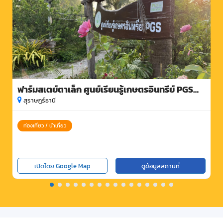
ฟาร์มสเตย์ตาเล็ก ศูนย์เรียนรู้เกษตรอินทรีย์ PGS
พลายวาส
สุราษฎร์ธานี
ท่องเที่ยว / นำเที่ยว
เปิดโดย Google Map
ดูข้อมูลสถานที่