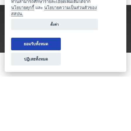
ท่านสามารถศึกษารายละเอียดเพิ่มเติมได้จาก
นโยบายคุกกี้
และ
นโยบายความเป็นส่วนตัวของ
สสปน.
ตั้งค่า
ยอมรับทั้งหมด
ปฎิเสธทั้งหมด
ขอใบเสนอราคา
ประเภทธุรกิจไมซ์
โปรโมชัน & แคมเปญ
ไมซ์อัปเดต
วางแผนการจัดงาน