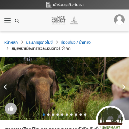
เข้าร่วมธุรกิจกับเรา
T
o
g
g
หน้าหลัก
ประเภทธุรกิจไมซ์
ท่องเที่ยว / นำเที่ยว
l
สมุยหน้าเมืองทราเวลแอนด์ทัวร์ จำกัด
e
n
a
v
i
g
a
t
i
o
n