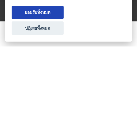
ยอมรับทั้งหมด
ปฎิเสธทั้งหมด
ขอใบเสนอราคา
ประเภทธุรกิจไมซ์
โปรโมชัน & แคมเปญ
ไมซ์อัปเดต
วางแผนการจัดงาน
เข้าร่วมธุรกิจกับเรา
เกี่ยวกับเรา