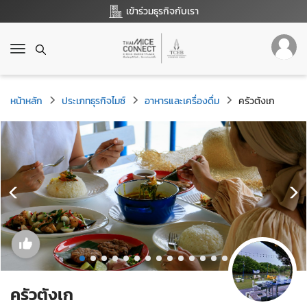
เข้าร่วมธุรกิจกับเรา
T
o
g
g
หน้าหลัก
ประเภทธุรกิจไมซ์
อาหารและเครื่องดื่ม
ครัวตังเก
l
e
n
a
v
i
g
a
t
i
o
n
ครัวตังเก