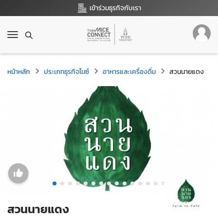
เข้าร่วมธุรกิจกับเรา
T
o
g
g
หน้าหลัก
ประเภทธุรกิจไมซ์
อาหารและเครื่องดื่ม
สวนนายแดง
l
e
n
a
v
i
g
a
t
i
o
n
สวนนายแดง