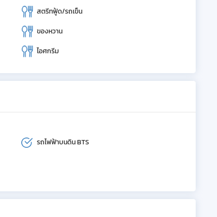
สตรีทฟู้ด/รถเข็น
ของหวาน
ไอศกรีม
รถไฟฟ้าบนดิน BTS