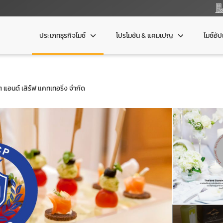
ประเภทธุรกิจไมซ์
โปรโมชัน & แคมเปญ
ไมซ์อั
็ต แอนด์ เสิร์ฟ แคทเทอริ่ง จำกัด