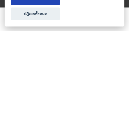
ปฎิเสธทั้งหมด
ขอใบเสนอราคา
ประเภทธุรกิจไมซ์
โปรโมชัน & แคมเปญ
ไมซ์อัปเดต
วางแผนการจัดงาน
เข้าร่วมธุรกิจกับเรา
เกี่ยวกับเรา
ติดต่อ