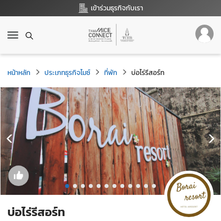
เข้าร่วมธุรกิจกับเรา
T
o
g
g
หน้าหลัก
ประเภทธุรกิจไมซ์
ที่พัก
บ่อไร่รีสอร์ท
l
e
n
a
v
i
g
a
t
i
o
n
บ่อไร่รีสอร์ท