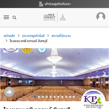
เข้าร่วมธุรกิจกับเรา
T
o
g
g
หน้าหลัก
ประเภทธุรกิจไมซ์
สถานที่จัดงาน
l
โรงแรม เคพี แกรนด์ จันทบุรี
e
n
a
v
i
g
a
t
i
o
n