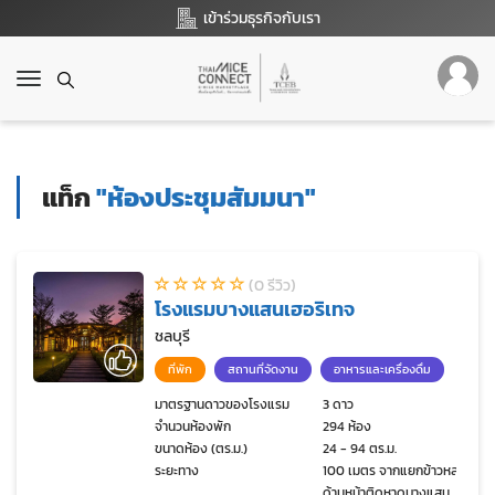
เข้าร่วมธุรกิจกับเรา
T
o
g
g
l
แท็ก
"ห้องประชุมสัมมนา"
e
n
a
v
(0 รีวิว)
i
โรงแรมบางแสนเฮอริเทจ
g
a
ชลบุรี
t
ที่พัก
สถานที่จัดงาน
อาหารและเครื่องดื่ม
i
o
มาตรฐานดาวของโรงแรม
3 ดาว
จำนวนห้องพัก
294 ห้อง
n
ขนาดห้อง (ตร.ม.)
24 - 94 ตร.ม.
ระยะทาง
100 เมตร จากแยกข้าวหลาม
ด้านหน้าติดหาดบางแสน