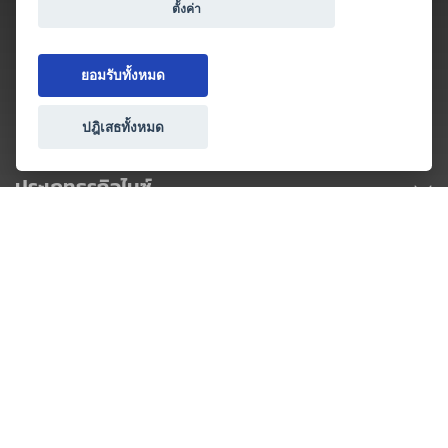
ตั้งค่า
ยอมรับทั้งหมด
ปฎิเสธทั้งหมด
ประเภทธุรกิจไมซ์
โปรโมชัน & แคมเปญ
ไมซ์อัปเดต
วางแผนการจัดงาน
เข้าร่วมธุรกิจกับเรา