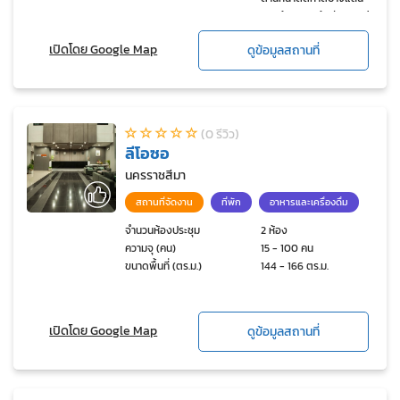
ตรงข้ามศาลเจ้าพ่อแสน ด้าน
หลังติดถนนบางแสนสาย2
เปิดโดย Google Map
ดูข้อมูลสถานที่
ใกล้แยกข้าวหลาม
(0 รีวิว)
ลีโอซอ
นครราชสีมา
สถานที่จัดงาน
ที่พัก
อาหารและเครื่องดื่ม
จำนวนห้องประชุม
2 ห้อง
ความจุ (คน)
15 - 100 คน
ขนาดพื้นที่ (ตร.ม.)
144 - 166 ตร.ม.
เปิดโดย Google Map
ดูข้อมูลสถานที่