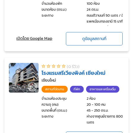
จำนวนห้องพัก
100 ห้อง
ขนาดห้อง (ตร.ม.)
24 ตร.ม.
ระยะทาง
ถนนติวานนท์ 50 เมตร / อิม
แพคเมืองทองธานี 15 นาที /
สนามบินดอนเมือง 25 นาที /
โลตัสบางกะดี 300 เมตร /
เปิดโดย Google Map
ดูข้อมูลสถานที่
ศูนย์การค้าเดอะไนท์ 200
เมตร / ฟิวร์เจอร์พาร์ครังสิต
20 นาที / ตลาดฐานเพชร
ปทุม 200 เมตร
(0 รีวิว)
โรงแรมสรีเวียงพิงค์ เชียงใหม่
เชียงใหม่
สถานที่จัดงาน
ที่พัก
อาหารและเครื่องดื่ม
จำนวนห้องประชุม
2 ห้อง
ความจุ (คน)
20 - 100 คน
ขนาดพื้นที่ (ตร.ม.)
45 - 250 ตร.ม.
ระยะทาง
ห่างจากศูนย์ราชการ 800
เมตร