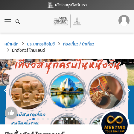
เข้าร่วมธุรกิจกับเรา
T
o
g
g
หน้าหลัก
ประเภทธุรกิจไมซ์
ท่องเที่ยว / นำเที่ยว
l
มีทติ้งทัวร์ ไทยแลนด์
e
n
a
v
i
g
a
t
i
o
n