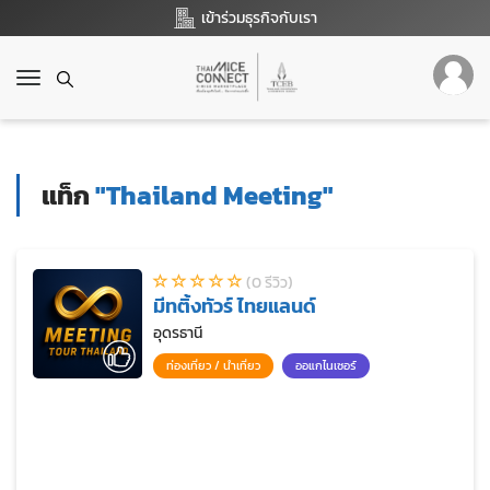
เข้าร่วมธุรกิจกับเรา
T
o
g
g
l
แท็ก
"Thailand Meeting"
e
n
a
v
(0 รีวิว)
i
มีทติ้งทัวร์ ไทยแลนด์
g
a
อุดรธานี
t
ท่องเที่ยว / นำเที่ยว
ออแกไนเซอร์
i
o
n