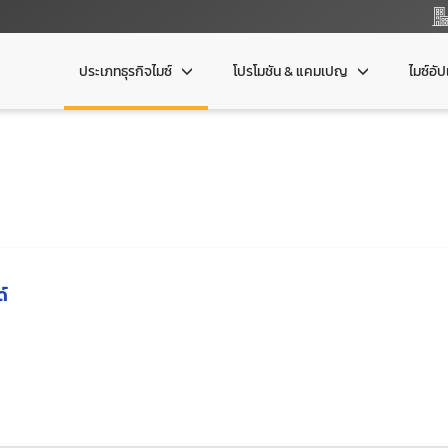
ประเภทธุรกิจไมซ์
โปรโมชัน & แคมเปญ
ไมซ์อั
ด์