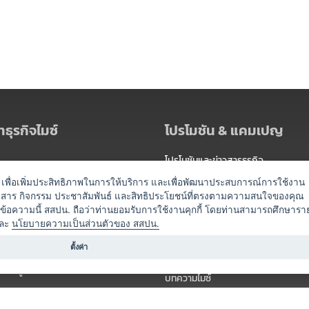
ธุรกิจไมซ์
โปรโมชัน & แคมเปญ
โปรโมชันและข่าวสารธุรกิจ
ัดงาน
แพ็กเกจ
es) เพื่อเพิ่มประสิทธิภาพในการให้บริการ และเพื่อพัฒนาประสบการณ์การใช้งาน
าวสาร กิจกรรม ประชาสัมพันธ์ และสิทธิประโยชน์ที่ตรงตามความสนใจของคุณ
 / นำเที่ยว
แคมเปญ
ดข้อความนี้ สสปน. ถือว่าท่านยอมรับการใช้งานคุกกี้ โดยท่านสามารถศึกษารา
ไมซ์อัปเดต
ละ
นโยบายความเป็นส่วนตัวของ สสปน.
อร์
ครื่องดื่ม
ตั้งค่า
ข่าวสารจากเรา
หรับผู้จัดงาน
บทความไมซ์
องค์ความรู้ไมซ์