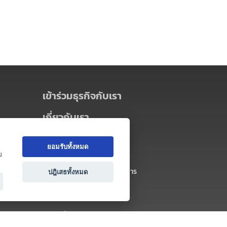
เข้าร่วมธุรกิจกับเรา
เกี่ยวกับเรา
เกี่ยวกับ Thai MICE Connect
ยอมรับทั้งหมด
นโยบายความเป็นส่วนตัว
ย
ข้อตกลง และเงื่อนไขการใช้บริการ
ปฎิเสธทั้งหมด
ติดต่อ
คำถามที่พบบ่อย