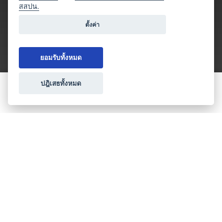
สสปน.
ตั้งค่า
ยอมรับทั้งหมด
ปฎิเสธทั้งหมด
ขอใบเสนอราคา
ประเภทธุรกิจไมซ์
โปรโมชัน & แคมเปญ
ไมซ์อัปเดต
วางแผนการจัดงาน
เข้าร่วมธุรกิจกับเรา