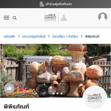
เข้าร่วมธุรกิจกับเรา
T
o
g
g
หน้าหลัก
ประเภทธุรกิจไมซ์
ท่องเที่ยว / นำเที่ยว
พิพิธภัณฑ์
l
e
n
a
v
i
g
a
t
i
o
n
พิพิธภัณฑ์