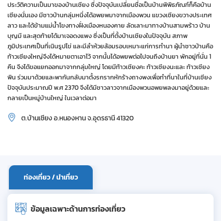
ประวัติความเป็นมาของบ้านเชียง ซึ่งปัจจุบันเปลี่ยนชื่อเป็นบ้านพิพิธภัณฑ์ก็คือบ้าน
เชียงนั่นเอง มีชาวบ้านกลุ่มหนึ่งได้อพยพมาจากเมืองพวน แขวงเชียงขวางประเทศ
ลาว และได้ข้ามแม่น้ำโขงทางฝั่งเมืองหนองคาย ลัดเลาะมาทางบ้านสามพร้าว บ้าน
บุญมี และสุดท้ายได้มาเจอดงแพง ซึ่งเป็นที่ตั้งบ้านเชียงในปัจจุบัน สภาพ
ภูมิประเทศเป็นที่เนินรูปไข่ และมีลำห้วยล้อมรอบเหมาะแก่การทำนา ผู้นำชาวบ้านคือ
ท้าวเชียงใหญ่จึงได้หมายตาเอาไว้ จากนั้นได้อพยพต่อไปจนถึงบ้านยา พักอยู่ที่นั่น 1
คืน จึงได้ขอแยกออกมาจากกลุ่มใหญ่ โดยมีท้าวเชียงคะ ท้าวเชียงนะและ ท้าวเชียง
พิน ร่วมมาด้วยและพากันกลับมาตั้งรกรากหักร้างถางพงเพื่อทำที่นาในที่บ้านเชียง
ปัจจุบันประมาณปี พ.ศ 2370 จึงได้มีชาวลาวจากเมืองพวนอพยพลงมาอยู่ด้วยและ
กลายเป็นหมู่บ้านใหญ่ ในเวลาต่อมา
ต.บ้านเชียง อ.หนองหาน จ.อุดรธานี 41320
ท่องเที่ยว / นำเที่ยว
ข้อมูลเฉพาะด้านการท่องเที่ยว