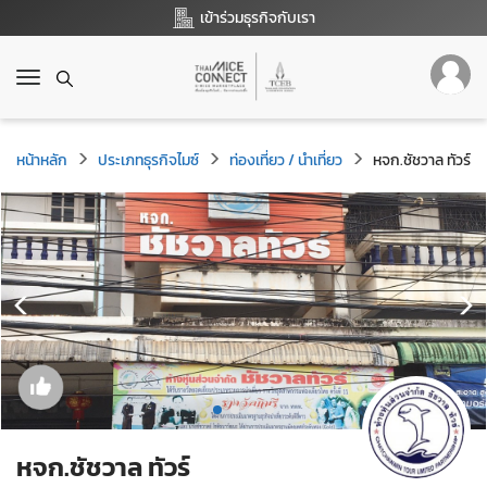
เข้าร่วมธุรกิจกับเรา
T
o
g
g
หน้าหลัก
ประเภทธุรกิจไมซ์
ท่องเที่ยว / นำเที่ยว
หจก.ชัชวาล ทัวร์
l
e
n
a
v
i
g
a
t
i
o
n
หจก.ชัชวาล ทัวร์