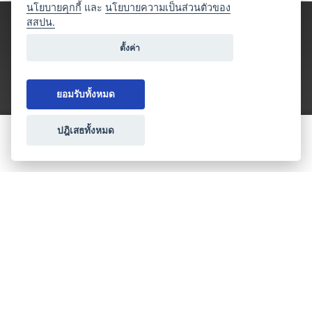
นโยบายคุกกี้
และ
นโยบายความเป็นส่วนตัวของ
สสปน.
ตั้งค่า
ยอมรับทั้งหมด
ปฎิเสธทั้งหมด
ขอใบเสนอราคา
ประเภทธุรกิจไมซ์
โปรโมชัน & แคมเปญ
ไมซ์อัปเดต
วางแผนการจัดงาน