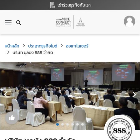
เข้าร่วมธุรกิจกับเรา
T
o
g
g
หน้าหลัก
ประเภทธุรกิจไมซ์
ออแกไนเซอร์
l
บริษัท มูลมัง 888 จำกัด
e
n
a
v
i
g
a
t
i
o
n