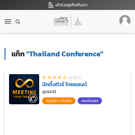
เข้าร่วมธุรกิจกับเรา
T
o
g
g
l
แท็ก
"Thailand Conference"
e
n
a
v
(0 รีวิว)
i
มีทติ้งทัวร์ ไทยแลนด์
g
a
อุดรธานี
t
ท่องเที่ยว / นำเที่ยว
ออแกไนเซอร์
i
o
n