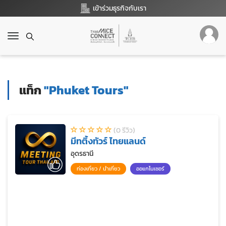
เข้าร่วมธุรกิจกับเรา
T
o
g
g
l
แท็ก
"Phuket Tours"
e
n
a
v
(0 รีวิว)
i
มีทติ้งทัวร์ ไทยแลนด์
g
a
อุดรธานี
t
ท่องเที่ยว / นำเที่ยว
ออแกไนเซอร์
i
o
n