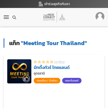
เข้าร่วมธุรกิจกับเรา
T
o
g
g
l
แท็ก
"Meeting Tour Thailand"
e
n
a
v
(0 รีวิว)
i
มีทติ้งทัวร์ ไทยแลนด์
g
a
อุดรธานี
t
ท่องเที่ยว / นำเที่ยว
ออแกไนเซอร์
i
o
n