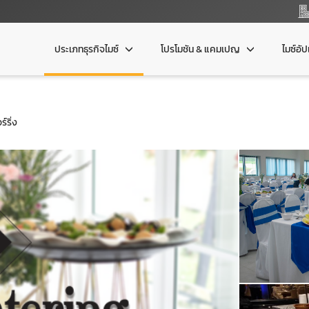
ประเภทธุรกิจไมซ์
โปรโมชัน & แคมเปญ
ไมซ์อั
์ริ่ง