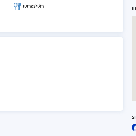
เบเกอรี/เค้ก
แผ
S