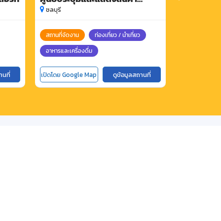
นานาชาตินงนุชพัทยา
ชลบุรี
ชลบุรี
สถานที่จัดงาน
ท่องเที่ยว / นำเที่ยว
ที่พัก
สถ
อาหารและเครื่องดื่ม
อาหารและเครื่อ
านที่
เปิดโดย Google Map
ดูข้อมูลสถานที่
เปิดโดย Goog