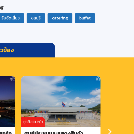
ag
รับจัดเลี้ยง
ชลบุรี
catering
buffet
่ยวข้อง
ธุรกิจแนะนำ
สอร์ท
ศูนย์ประชุมและแสดงสินค้า
โรงแรม ฎ ร