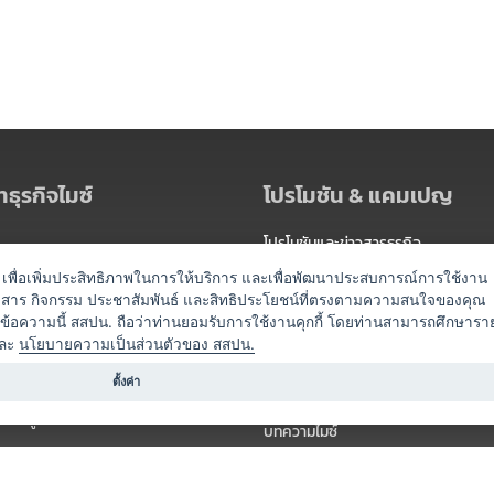
ธุรกิจไมซ์
โปรโมชัน & แคมเปญ
โปรโมชันและข่าวสารธุรกิจ
ัดงาน
แพ็กเกจ
es) เพื่อเพิ่มประสิทธิภาพในการให้บริการ และเพื่อพัฒนาประสบการณ์การใช้งาน
าวสาร กิจกรรม ประชาสัมพันธ์ และสิทธิประโยชน์ที่ตรงตามความสนใจของคุณ
 / นำเที่ยว
แคมเปญ
ดข้อความนี้ สสปน. ถือว่าท่านยอมรับการใช้งานคุกกี้ โดยท่านสามารถศึกษารา
ไมซ์อัปเดต
ละ
นโยบายความเป็นส่วนตัวของ สสปน.
อร์
ครื่องดื่ม
ตั้งค่า
ข่าวสารจากเรา
หรับผู้จัดงาน
บทความไมซ์
องค์ความรู้ไมซ์
ี่เกี่ยวข้อง (ภาครัฐ/สมาคม)