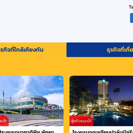
T
รกิจที่ใกล้เคียงกัน
ธุรกิจที่เกี
นะนำ
ธุรกิจแนะนำ
ประชุมนานาชาติพีช พัทยา
โรงแรมจอมเทียนปาล์มบีชรี