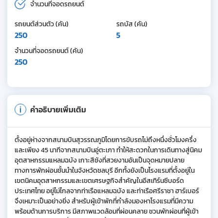
จำนวนที่จอดรถยนต์
รถยนต์ส่วนตัว (คัน)
รถบัส (คัน)
250
5
จำนวนที่จอดรถยนต์ (คัน)
250
คำอธิบายเพิ่มเติม
ตั้งอยู่ห่างจากสนามบินสุวรรณภูมิโดยการขับรถไม่ถึงหนึ่งชั่วโมงครึ่ง
และเพียง 45 นาทีจากสนามบินอู่ตะเภา ทำให้สะดวกในการเดินทางสู่นิคม
อุตสาหกรรมแหลมฉบัง เกาะสีชังที่สวยงามอันเป็นจุดหมายปลาย
ทางการพักผ่อนชั้นนำในจังหวัดชลบุรี อีกทั้งยังเป็นโรงแรมที่ตั้งอยู่ใน
เขตนิคมอุตสาหกรรมและเขตเศรษฐกิจสำคัญในอีสเทิร์นซีบอร์ด
ประเทศไทย อยู่ไม่ไกลจากท่าเรือแหลมฉบัง และท่าเรือศรีราชา ฮาร์เบอร์
จึงเหมาะเป็นอย่างยิ่ง สำหรับผู้เข้าพักที่กำลังมองหาโรงแรมที่มีความ
พร้อมด้านการบริการ มีสภาพแวดล้อมที่ผ่อนคลาย ชวนพักผ่อนที่ผู้เข้า