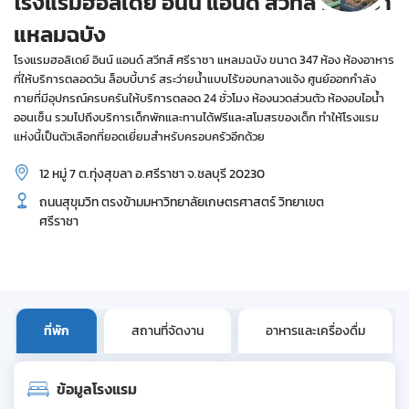
โรงแรมฮอลิเดย์ อินน์ แอนด์ สวีทส์ ศรีราชา
แหลมฉบัง
โรงแรมฮอลิเดย์ อินน์ แอนด์ สวีทส์ ศรีราชา แหลมฉบัง ขนาด 347 ห้อง ห้องอาหาร
ที่ให้บริการตลอดวัน ล็อบบี้บาร์ สระว่ายน้ำแบบไร้ขอบกลางแจ้ง ศูนย์ออกกำลัง
กายที่มีอุปกรณ์ครบครันให้บริการตลอด 24 ชั่วโมง ห้องนวดส่วนตัว ห้องอบไอน้ำ
ออนเซ็น รวมไปถึงบริการเด็กพักและทานได้ฟรีและสโมสรของเด็ก ทำให้โรงแรม
แห่งนี้เป็นตัวเลือกที่ยอดเยี่ยมสำหรับครอบครัวอีกด้วย
12 หมู่ 7 ต.ทุ่งสุขลา อ.ศรีราชา จ.ชลบุรี 20230
ถนนสุขุมวิท ตรงข้ามมหาวิทยาลัยเกษตรศาสตร์ วิทยาเขต
ศรีราชา
ที่พัก
สถานที่จัดงาน
อาหารและเครื่องดื่ม
ข้อมูลโรงแรม