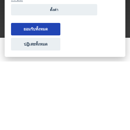
ตั้งค่า
ยอมรับทั้งหมด
ปฎิเสธทั้งหมด
ขอใบเสนอราคา
ประเภทธุรกิจไมซ์
โปรโมชัน & แคมเปญ
ไมซ์อัปเดต
วางแผนการจัดงาน
เข้าร่วมธุรกิจกับเรา