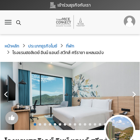
เข้าร่วมธุรกิจกับเรา
T
o
g
g
หน้าหลัก
ประเภทธุรกิจไมซ์
ที่พัก
l
โรงแรมฮอลิเดย์ อินน์ แอนด์ สวีทส์ ศรีราชา แหลมฉบัง
e
n
a
v
i
g
a
t
i
o
n