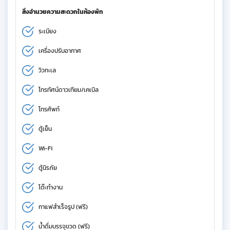
สิ่งอำนวยความสะดวกในห้องพัก
ระเบียง
เครื่องปรับอากาศ
วิวทะเล
โทรทัศน์ดาวเทียม/เคเบิล
โทรศัพท์
ตู้เย็น
Wi-Fi
ตู้นิรภัย
โต๊ะทำงาน
กาแฟสำเร็จรูป (ฟรี)
น้ำดื่มบรรจุขวด (ฟรี)