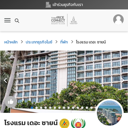
เข้าร่วมธุรกิจกับเรา
T
o
g
g
หน้าหลัก
ประเภทธุรกิจไมซ์
ที่พัก
โรงแรม เดอะ ซายน์
l
e
n
a
v
i
g
a
t
i
o
n
โรงแรม เดอะ ซายน์