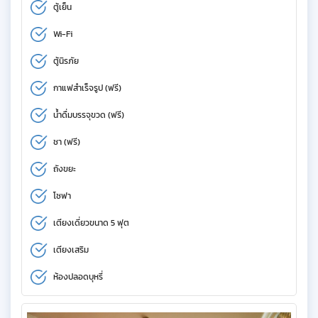
ตู้เย็น
Wi-Fi
ตู้นิรภัย
กาแฟสำเร็จรูป (ฟรี)
น้ำดื่มบรรจุขวด (ฟรี)
ชา (ฟรี)
ถังขยะ
โซฟา
เตียงเดี่ยวขนาด 5 ฟุต
เตียงเสริม
ห้องปลอดบุหรี่