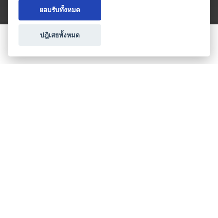
ยอมรับทั้งหมด
ปฎิเสธทั้งหมด
ขอใบเสนอราคา
ประเภทธุรกิจไมซ์
โปรโมชัน & แคมเปญ
ไมซ์อัปเดต
วางแผนการจัดงาน
เข้าร่วมธุรกิจกับเรา
เกี่ยวกับเรา