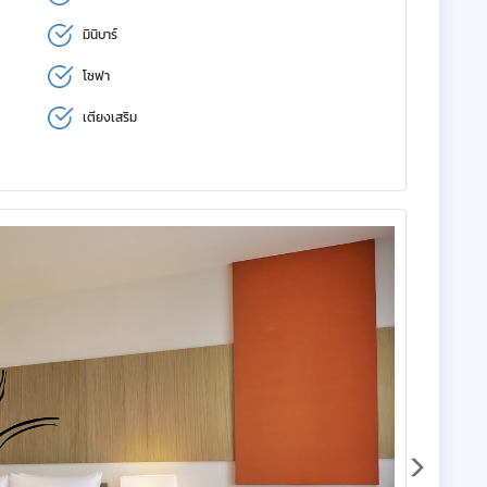
มินิบาร์
โซฟา
เตียงเสริม