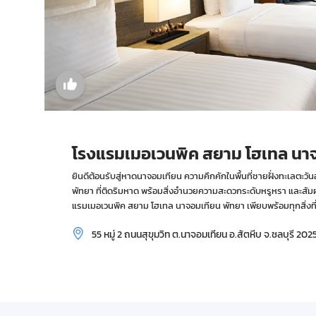
โรงแรมเมอเวนพิค สยาม โฮเทล นา
ยินดีต้อนรับสู่หาดนาจอมเทียน ความคึกคักในพื้นที่ชายฝั่งทะเลต
พัทยา ที่ติดริมหาด พร้อมสิ่งอำนวยความสะดวกระดับหรูหรา และสั
แรมเมอเวนพิค สยาม โฮเทล นาจอมเทียน พัทยา เพียบพร้อมทุกสิ่ง
55 หมู่ 2 ถนนสุขุมวิท ต.นาจอมเทียน อ.สัตหีบ จ.ชลบุรี 202