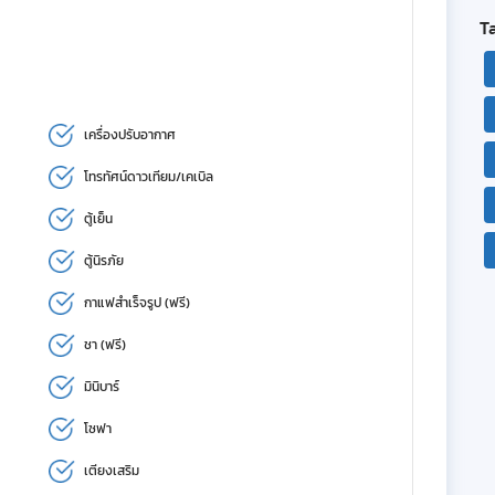
T
เครื่องปรับอากาศ
โทรทัศน์ดาวเทียม/เคเบิล
ตู้เย็น
ตู้นิรภัย
กาแฟสำเร็จรูป (ฟรี)
ชา (ฟรี)
มินิบาร์
โซฟา
เตียงเสริม