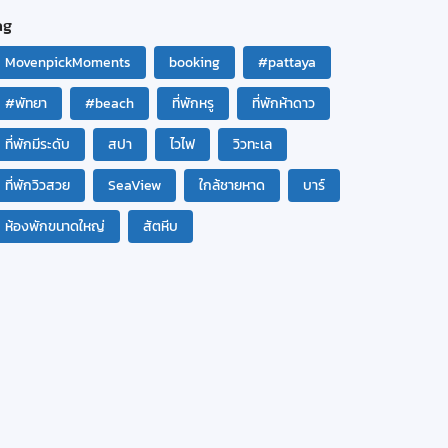
ag
MovenpickMoments
booking
#pattaya
#พัทยา
#beach
ที่พักหรู
ที่พักห้าดาว
ที่พักมีระดับ
สปา
ไวไฟ
วิวทะเล
ที่พักวิวสวย
SeaView
ใกล้ชายหาด
บาร์
ห้องพักขนาดใหญ่
สัตหีบ