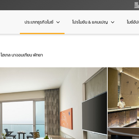
ประเภทธุรกิจไมซ์
โปรโมชัน & แคมเปญ
ไมซ์อั
โฮเทล นาจอมเทียน พัทยา