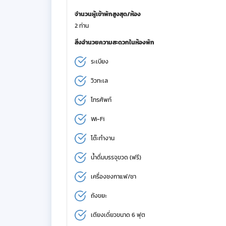
จำนวนผู้เข้าพักสูงสุด/ห้อง
2 ท่าน
สิ่งอำนวยความสะดวกในห้องพัก
ระเบียง
วิวทะเล
โทรศัพท์
Wi-Fi
โต๊ะทำงาน
น้ำดื่มบรรจุขวด (ฟรี)
เครื่องชงกาแฟ/ชา
ถังขยะ
เตียงเดี่ยวขนาด 6 ฟุต