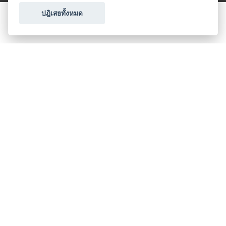
ปฎิเสธทั้งหมด
ขอใบเสนอราคา
ประเภทธุรกิจไมซ์
โปรโมชัน & แคมเปญ
ไมซ์อัปเดต
วางแผนการจัดงาน
เข้าร่วมธุรกิจกับเรา
เกี่ยวกับเรา
ติดต่อ