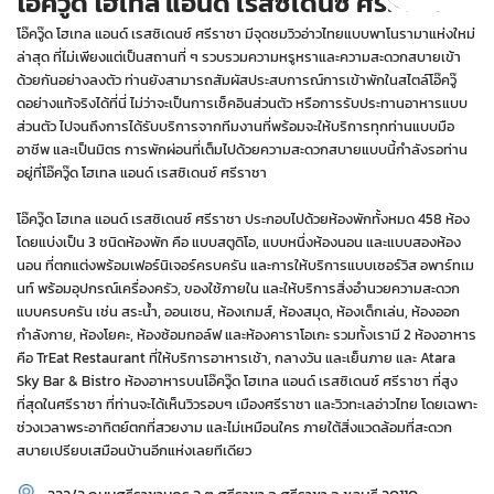
โอ๊ควู๊ด โฮเทล แอนด์ เรสซิเดนซ์ ศรีราชา
โอ๊ควู๊ด โฮเทล แอนด์ เรสซิเดนซ์ ศรีราชา มีจุดชมวิวอ่าวไทยแบบพาโนรามาแห่งใหม่
ล่าสุด ที่ไม่เพียงแต่เป็นสถานที่ ๆ รวบรวมความหรูหราและความสะดวกสบายเข้า
ด้วยกันอย่างลงตัว ท่านยังสามารถสัมผัสประสบการณ์การเข้าพักในสไตล์โอ๊ควู๊
ดอย่างแท้จริงได้ที่นี่ ไม่ว่าจะเป็นการเช็คอินส่วนตัว หรือการรับประทานอาหารแบบ
ส่วนตัว ไปจนถึงการได้รับบริการจากทีมงานที่พร้อมจะให้บริการทุกท่านแบบมือ
อาชีพ และเป็นมิตร การพักผ่อนที่เต็มไปด้วยความสะดวกสบายแบบนี้กำลังรอท่าน
อยู่ที่โอ๊ควู๊ด โฮเทล แอนด์ เรสซิเดนซ์ ศรีราชา
โอ๊ควู๊ด โฮเทล แอนด์ เรสซิเดนซ์ ศรีราชา ประกอบไปด้วยห้องพักทั้งหมด 458 ห้อง
โดยแบ่งเป็น 3 ชนิดห้องพัก คือ แบบสตูดิโอ, แบบหนึ่งห้องนอน และแบบสองห้อง
นอน ที่ตกแต่งพร้อมเฟอร์นิเจอร์ครบครัน และการให้บริการแบบเซอร์วิส อพาร์ทเม
นท์ พร้อมอุปกรณ์เครื่องครัว, ของใช้ภายใน และให้บริการสิ่งอำนวยความสะดวก
แบบครบครัน เช่น สระน้ำ, ออนเซน, ห้องเกมส์, ห้องสมุด, ห้องเด็กเล่น, ห้องออก
กำลังกาย, ห้องโยคะ, ห้องซ้อมกอล์ฟ และห้องคาราโอเกะ รวมทั้งเรามี 2 ห้องอาหาร
คือ TrEat Restaurant ที่ให้บริการอาหารเช้า, กลางวัน และเย็นภาย และ Atara
Sky Bar & Bistro ห้องอาหารบนโอ๊ควู๊ด โฮเทล แอนด์ เรสซิเดนซ์ ศรีราชา ที่สูง
ที่สุดในศรีราชา ที่ท่านจะได้เห็นวิวรอบๆ เมืองศรีราชา และวิวทะเลอ่าวไทย โดยเฉพาะ
ช่วงเวลาพระอาทิตย์ตกที่สวยงาม และไม่เหมือนใคร ภายใต้สิ่งแวดล้อมที่สะดวก
สบายเปรียบเสมือนบ้านอีกแห่งเลยทีเดียว