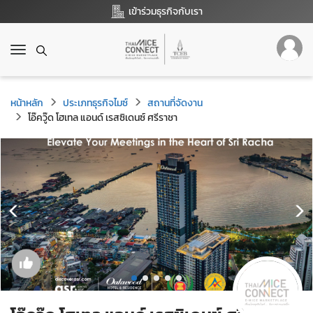
เข้าร่วมธุรกิจกับเรา
T
o
g
g
หน้าหลัก
ประเภทธุรกิจไมซ์
สถานที่จัดงาน
l
โอ๊ควู๊ด โฮเทล แอนด์ เรสซิเดนซ์ ศรีราชา
e
n
a
v
i
g
a
t
i
o
n