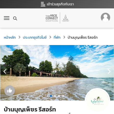
เข้าร่วมธุรกิจกับเรา
T
o
g
g
หน้าหลัก
ประเภทธุรกิจไมซ์
ที่พัก
บ้านบุญเพ็ชร รีสอร์ท
l
e
n
a
v
i
g
a
t
i
o
n
บ้านบุญเพ็ชร รีสอร์ท