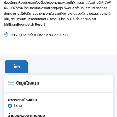
ห้องพักทุกห้องประกอบด้วยสิ่งอำนวยความสะดวกที่ึัคัดสรรมาแล้วอย่างดี ผู้เข้าพัก
จึงมั่นใจได้ว่าจะได้รับความสะดวกสบายสูงสุด ที่พักมีสิ่งอำนวยความสะดวกทาง
นันทนาการไว้ให้บริการอย่างครบครัน รวมถึงชายหาดส่วนตัว, อาบแดด, สนามเด็ก
เล่น, สวน ท่านสามารถอิ่มเอมกับบริการเหนือระดับและทำเลที่ตั้งดีเลิศ
ได้ที่BaanBoonpetch Resort
235 หมู่ 1 ต.กร่ำ อ.แกลง จ.ระยอง 21190
ที่พัก
ข้อมูลโรงแรม
มาตรฐานโรงแรม
3 ดาว
จำนวนห้องพักทั้งหมด