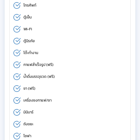
โทรศัพท์
ตู้เย็น
Wi-Fi
ตู้นิรภัย
โต๊ะทำงาน
กาแฟสำเร็จรูป (ฟรี)
น้ำดื่มบรรจุขวด (ฟรี)
ชา (ฟรี)
เครื่องชงกาแฟ/ชา
มินิบาร์
ถังขยะ
โซฟา