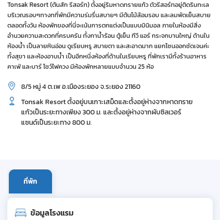
Tonsak Resort (ต้นสัก รีสอร์ท) ตั้งอยู่ริมหาดทรายแก้ว ตัวรีสอร์ทอยู่ติดริมทะเล
บริเวณรอบๆทางทที่พักมีความร่มรื่นสบายๆ มีต้นไม้ล้อมรอบ และลมพัดเย็นสบาย
ตลอดทั้งวัน ห้องพักของที่นี่จะเน้นการตกแต่งเป็นแบบมินิมอล ภายในห้องมีสิ่ง
อำนวยความสะดวกที่ครบครัน ทั้งกาน้ำร้อน ตู้เย็น ทีวี แอร์ กระจกบานใหญ่ ด้านใน
ห้องน้ำ เป็นลายหินอ่อน ดูเรียบหรู สบายตา และสะอาดมาก แยกโซนออกชัดเจนค่ะ
ทั้งสุขา และห้องอาบน้ำ เป็นอีกหนึ่งห้องที่ด้านในเรียบหรู ที่พักเรามีทั้งร้านอาหาร
คาเฟ่ และบาร์ โชว์ไฟควง มีห้องพักหลายแบบจำนวน 25 ห้อ
8/5 หมู่ 4 ต.เพ อ.เมืองระยอง จ.ระยอง 21160
Tonsak Resort ตั้งอยู่บนเกาะเสม็ดและตั้งอยู่ห่างจากหาดทราย
แก้วเป็นระยะทางเพียง 300 ม. และตั้งอยู่ห่างจากผับซิลเวอร์
แซนด์เป็นระยะทาง 800 ม.
ที่พัก
ข้อมูลโรงแรม