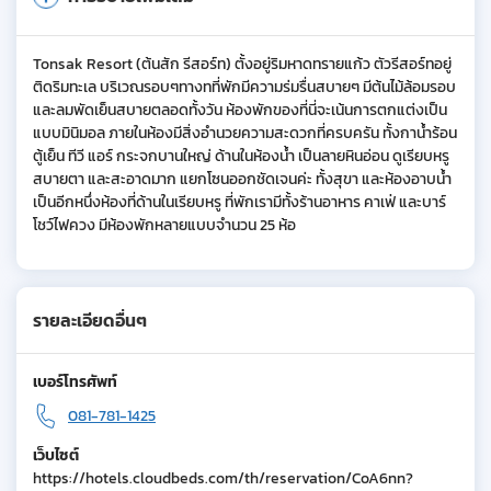
Tonsak Resort (ต้นสัก รีสอร์ท) ตั้งอยู่ริมหาดทรายแก้ว ตัวรีสอร์ทอยู่
ติดริมทะเล บริเวณรอบๆทางทที่พักมีความร่มรื่นสบายๆ มีต้นไม้ล้อมรอบ
และลมพัดเย็นสบายตลอดทั้งวัน ห้องพักของที่นี่จะเน้นการตกแต่งเป็น
แบบมินิมอล ภายในห้องมีสิ่งอำนวยความสะดวกที่ครบครัน ทั้งกาน้ำร้อน
ตู้เย็น ทีวี แอร์ กระจกบานใหญ่ ด้านในห้องน้ำ เป็นลายหินอ่อน ดูเรียบหรู
สบายตา และสะอาดมาก แยกโซนออกชัดเจนค่ะ ทั้งสุขา และห้องอาบน้ำ
เป็นอีกหนึ่งห้องที่ด้านในเรียบหรู ที่พักเรามีทั้งร้านอาหาร คาเฟ่ และบาร์
โชว์ไฟควง มีห้องพักหลายแบบจำนวน 25 ห้อ
รายละเอียดอื่นๆ
เบอร์โทรศัพท์
081-781-1425
เว็บไซต์
https://hotels.cloudbeds.com/th/reservation/CoA6nn?