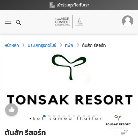
เข้าร่วมธุรกิจกับเรา
T
o
g
g
หน้าหลัก
ประเภทธุรกิจไมซ์
ที่พัก
ต้นสัก รีสอร์ท
l
e
n
a
v
i
g
a
t
i
o
n
ต้นสัก รีสอร์ท