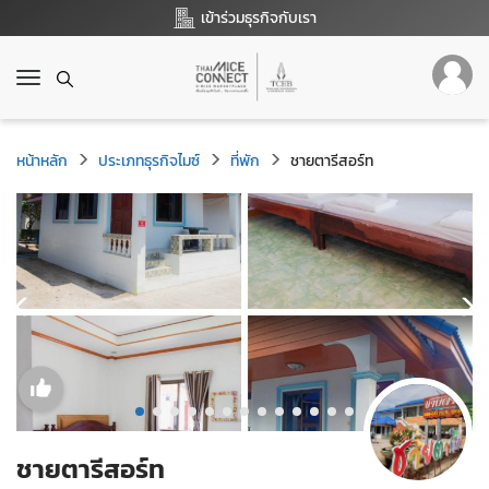
เข้าร่วมธุรกิจกับเรา
T
o
g
g
หน้าหลัก
ประเภทธุรกิจไมซ์
ที่พัก
ชายตารีสอร์ท
l
e
n
a
v
i
g
a
t
i
o
n
ชายตารีสอร์ท