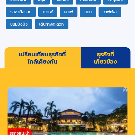
รสชาติอร่อย
กาแฟ
คาเฟ่
ขนม
วาฟเฟิล
ขนมปังปิ้ง
เดินทางสะดวก
เปรียบเทียบธุรกิจที่
ธุรกิจที่
ใกล้เคียงกัน
เกี่ยวข้อง
ธุรกิจแนะนำ