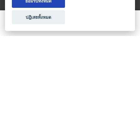
ยอมรับทั้งหมด
ปฎิเสธทั้งหมด
ขอใบเสนอราคา
ประเภทธุรกิจไมซ์
โปรโมชัน & แคมเปญ
ไมซ์อัปเดต
วางแผนการจัดงาน
เข้าร่วมธุรกิจกับเรา
เกี่ยวกับเรา
ติดต่อ