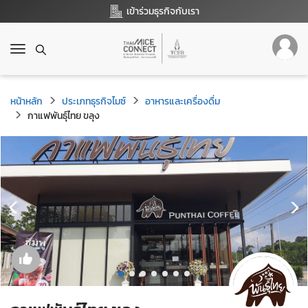
เข้าร่วมธุรกิจกับเรา
T
o
g
g
หน้าหลัก
ประเภทธุรกิจไมซ์
อาหารและเครื่องดื่ม
l
กาแฟพันธุ์ไทย ขลุง
e
n
a
v
i
g
a
t
i
o
n