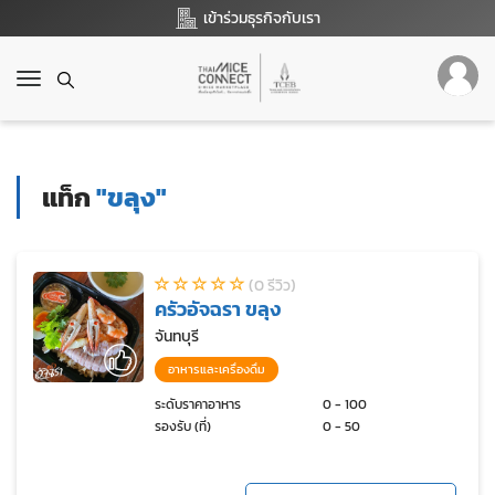
เข้าร่วมธุรกิจกับเรา
T
o
g
g
l
แท็ก
"ขลุง"
e
n
a
v
(0 รีวิว)
i
ครัวอัจฉรา ขลุง
g
a
จันทบุรี
t
อาหารและเครื่องดื่ม
i
o
ระดับราคาอาหาร
0 - 100
รองรับ (ที่)
0 - 50
n