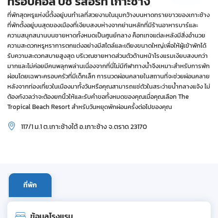
ทรอปิคอล บีช รีสอร์ท เกาะช้าง
ที่พักสุดหรูแห่งนี้ตั้งอยู่บนทำเลที่สวยงามในมุมกว้างบนหาดทรายขาวของเกาะช้าง
ที่พักตั้งอยู่บนสุดของเมืองที่เงียบสงบห่างจากย่านหลักที่มีร้านอาหารบาร์และ
ความสนุกสนานบนชายหาดทั้งหมดเป็นศูนย์กลาง ค็อทเทจแต่ละหลังมีสิ่งอำนวย
ความสะดวกหรูหราการตกแต่งอย่างมีสไตล์และเตียงขนาดใหญ่เพื่อให้ผู้เข้าพักได้
รับความสะดวกสบายสูงสุด บริเวณชายหาดส่วนตัวด้านหน้าโรงแรมเงียบสงบกว่า
มากและไม่ค่อยมีคนพลุกพล่านเนื่องจากที่นี่ไม่มีกีฬาทางน้ำจึงเหมาะสำหรับการพัก
ผ่อนโดยเฉพาะครอบครัวที่มีเด็กเล็ก การนวดผ่อนคลายในสถานที่จะช่วยผ่อนคลาย
หลังจากท่องเที่ยวในเมืองมาทั้งวันหรือคุณสามารถแช่ตัวในสระว่ายน้ำกลางแจ้ง ไม่
ต้องกังวลว่าจะต้องยกนิ้วให้และรับคำขอทั้งหมดของคุณเมื่อคุณเลือก The
Tropical Beach Resort สำหรับวันหยุดพักผ่อนครั้งต่อไปของคุณ
117/1 ม.1 ต.เกาะช้างใต้ อ.เกาะช้าง จ.ตราด 23170
ที่พัก
ข้อมูลโรงแรม