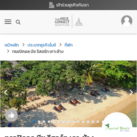
เข้าร่วมธุรกิจกับเรา
T
o
g
g
หน้าหลัก
ประเภทธุรกิจไมซ์
ที่พัก
l
ทรอปิคอล บีช รีสอร์ท เกาะช้าง
e
n
a
v
i
g
a
t
i
o
n