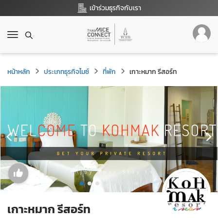
เข้าร่วมธุรกิจกับเรา
T
o
g
g
หน้าหลัก
ประเภทธุรกิจไมซ์
ที่พัก
เกาะหมาก รีสอร์ท
l
e
n
a
v
i
g
a
t
i
o
n
เกาะหมาก รีสอร์ท