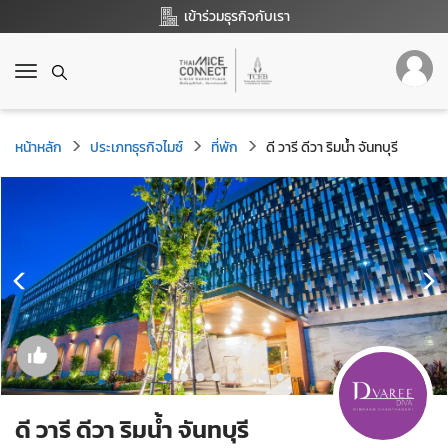
เข้าร่วมธุรกิจกับเรา
T
o
g
g
หน้าหลัก
ประเภทธุรกิจไมซ์
ที่พัก
ดี วารี ดีวา ริมน้ำ จันทบุรี
l
e
n
a
v
i
g
a
t
i
o
n
ดี วารี ดีวา ริมน้ำ จันทบุรี