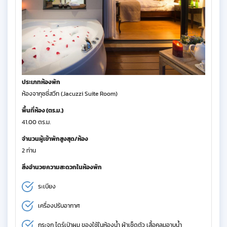
ประเภทห้องพัก
ห้องจากุซซี่สวีท (Jacuzzi Suite Room)
พื้นที่ห้อง (ตร.ม.)
41.00 ตร.ม.
จำนวนผู้เข้าพักสูงสุด/ห้อง
2 ท่าน
สิ่งอำนวยความสะดวกในห้องพัก
ระเบียง
เครื่องปรับอากาศ
กระจก ไดร์เป่าผม ของใช้ในห้องน้ำ ผ้าเช็ดตัว เสื้อคลุมอาบน้ำ