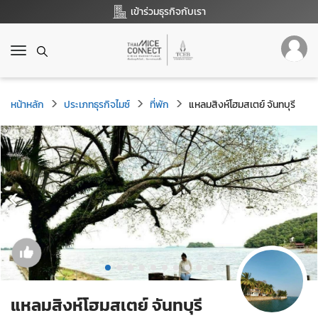
เข้าร่วมธุรกิจกับเรา
T
o
g
g
หน้าหลัก
ประเภทธุรกิจไมซ์
ที่พัก
แหลมสิงห์โฮมสเตย์ จันทบุรี
l
e
n
a
v
i
g
a
t
i
o
n
แหลมสิงห์โฮมสเตย์ จันทบุรี