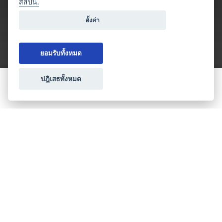
สสปน.
ตั้งค่า
ยอมรับทั้งหมด
ปฎิเสธทั้งหมด
ขอใบเสนอราคา
ประเภทธุรกิจไมซ์
โปรโมชัน & แคมเปญ
ไมซ์อัปเดต
วางแผนการจัดงาน
เข้าร่วมธุรกิจกับเรา