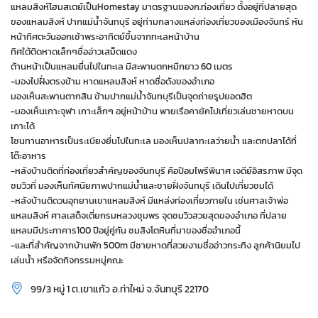
แหลมสิงห์โฮมสเตย์เป็นHomestay มาตรฐานของก.ท่องเที่ยว ตั้งอยู่ที่ปลายสุด
ของแหลมสิงห์ ปากแม่น้ำจันทบุรี อยู่ท่ามกลางแหล่งท่องเที่ยวของเมืองจันทร์ หัน
หน้าทิศตะวันออกเช้าพระอาทิตย์ขึ้นจากทะเลหน้าบ้าน
ทิศใต้ติดหาดเล็กๆชื่ออ่าวเสม็ดแดง
ด้านหน้าเป็นแหลมยื่นไปในทะเล มีสะพานตกหมึกยาว 60 เมตร
-มองไปฝั่งตรงข้าม หาดแหลมสิงห์ หาดชื่อดังของอำเภอ
มองเห็นสะพานตากสิน ข้ามปากแม่น้ำจันทบุรีเป็นจุดถ่ายรูปยอดฮิต
-มองเห็นเกาะจุฬา เกาะเล็กๆ อยู่หน้าบ้าน พายเรือคายัคไปเที่ยวเล่นชายหาดบน
เกาะได้
โซนทานอาหารเป็นระเบียงยื่นไปในทะเล มองเห็นปลาทะเลว่ายน้ำ และตกปลาได้ที่
โต๊ะอาหาร
-หลังบ้านติดที่ท่องเที่ยวสำคัญของจันทบุรี คือป้อมไพรีพินาศ เจดีย์อิสรภาพ มีจุด
ชมวิวที่ มองเห็นทัศนียภาพปากแม่น้ำและชายฝั่งจันทบุรี เดินไปเที่ยวชมได้
-หลังบ้านติดวนอุทยานเขาแหลมสิงห์ มีแหล่งท่องเที่ยวภายใน เช่นศาลเจ้าพ่อ
แหลมสิงห์ ศาลเสด็จเตี่ยกรมหลวงชุมพร จุดชมวิวสวยสุดของอำเภอ ที่ปลาย
แหลมมีประภาคาร100 ปีอยู่คู่กัน ชมสิงโตหินที่มาของชื่ออำเภอนี้
-และที่สำคัญจากบ้านพัก 500m มีชายหาดที่สวยงามชื่ออ่าวกระทิง ลูกค้านิยมไป
เล่นน้ำ หรือจัดกิจกรรมหมู่คณะ
99/3 หมู่ 1 ต.เขาแก้ว อ.ท่าใหม่ จ.จันทบุรี 22170