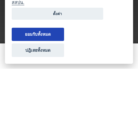
สสปน.
ตั้งค่า
ยอมรับทั้งหมด
ปฎิเสธทั้งหมด
ขอใบเสนอราคา
ประเภทธุรกิจไมซ์
โปรโมชัน & แคมเปญ
ไมซ์อัปเดต
วางแผนการจัดงาน
เข้าร่วมธุรกิจกับเรา