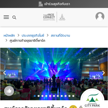
เข้าร่วมธุรกิจกับเรา
T
o
g
g
หน้าหลัก
ประเภทธุรกิจไมซ์
สถานที่จัดงาน
l
ศูนย์การค้าอยุธยาซิตี้พาร์ค
e
n
a
v
i
g
a
t
i
o
n