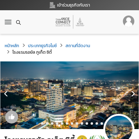
เข้าร่วมธุรกิจกับเรา
T
o
g
g
หน้าหลัก
ประเภทธุรกิจไมซ์
สถานที่จัดงาน
l
โรงแรมรอยัล ภูเก็ต ซิตี้
e
n
a
v
i
g
a
t
i
o
n