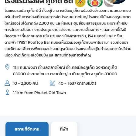
โรงแรมรอยัล ภูเก็ต ซิตี้
โรงแรมรอยัล ภูเก็ต ซิตี้ ตั้งอยู่ใจกลางเมืองภูเก็ต พร้อมสิ่งอำนวยความสะดวกครบ
ครันสำหรับการท่องเที่ยวและการจัดประชุมขนาดใหญ่ โรงแรมมีห้องบอลรูมขนาด
ใหญ่รองรับได้มากถึง 2,300 คน และห้องประชุมย่อยหลายรูปแบบ เหมาะสำหรับ
การจัดงานสัมมนา งานประชุม งานแต่งงาน และงานเลี้ยงต่าง ๆ นอกจากนี้ยังมี
ห้องอาหารที่หลากหลาย เช่น ยานลอง ห้องอาหารจีน, 154 เบเกอรี่ และบาร์บน
ดาดฟ้า TWIST Rooftop Bar ที่มองเห็นวิวเมืองภูเก็ตแบบพาโนรามา รวมถึงสปา
และฟิตเนสเพื่อการพักผ่อนอย่างสมบูรณ์แบบ โรงแรมตั้งอยู่ในทำเลสะดวกใกล้ย่าน
เมืองเก่าภูเก็ต แหล่งช้อปปิ้ง และสถานที่ท่องเที่ยวสำคัญ
154 ถนนพังงา ตำบลตลาดใหญ่ อำเภอเมืองภูเก็ต จังหวัดภูเก็ต
83000 ประเทศไทย ต.ตลาดใหญ่ อ.เมืองภูเก็ต จ.ภูเก็ต 83000
10 - 2,300 คน
40 - 1,637 ตารางเมตร
1.1 km from Phuket Old Town
สถานที่จัดงาน
ที่พัก