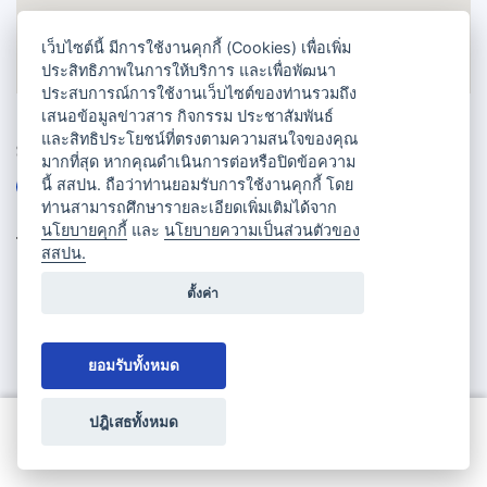
เว็บไซต์นี้ มีการใช้งานคุกกี้ (Cookies) เพื่อเพิ่ม
ประสิทธิภาพในการให้บริการ และเพื่อพัฒนา
ประสบการณ์การใช้งานเว็บไซต์ของท่านรวมถึง
เสนอข้อมูลข่าวสาร กิจกรรม ประชาสัมพันธ์
และสิทธิประโยชน์ที่ตรงตามความสนใจของคุณ
Share
มากที่สุด หากคุณดำเนินการต่อหรือปิดข้อความ
นี้ สสปน. ถือว่าท่านยอมรับการใช้งานคุกกี้ โดย
ท่านสามารถศึกษารายละเอียดเพิ่มเติมได้จาก
นโยบายคุกกี้
และ
นโยบายความเป็นส่วนตัวของ
Tag
สสปน.
Royal Phuket City Hotel
Phuket hotel
ตั้งค่า
Phuket accommodation
meeting venues Phuket
ยอมรับทั้งหมด
Phuket ballroom
Phuket MICE
conference Phuket
exhibition Phuket
Phuket event venue
ปฎิเสธทั้งหมด
ขอใบเสนอราคา
Phuket wedding venue
hotel with spa Phuket